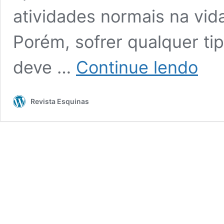
atividades normais na vid
Porém, sofrer qualquer ti
Assédio
deve …
Continue lendo
moral
no
trabalho
Revista Esquinas
uma
herança
da
socieda
autoritá
brasilei