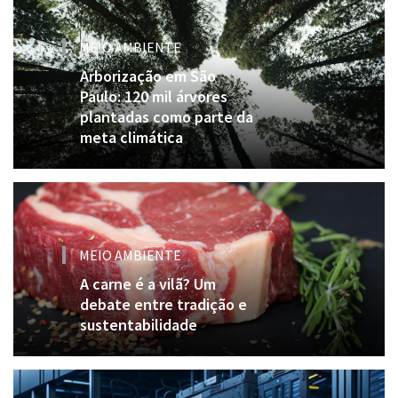
MEIO AMBIENTE
Arborização em São
Paulo: 120 mil árvores
plantadas como parte da
meta climática
MEIO AMBIENTE
A carne é a vilã? Um
debate entre tradição e
sustentabilidade