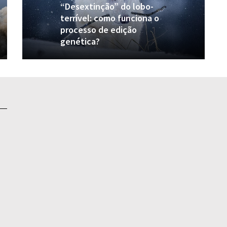
“Desextinção” do lobo-
terrível: como funciona o
processo de edição
genética?