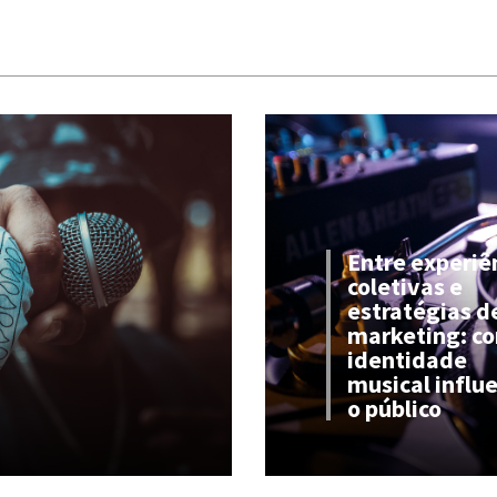
Entre experiê
coletivas e
estratégias d
marketing: c
identidade
musical influ
o público