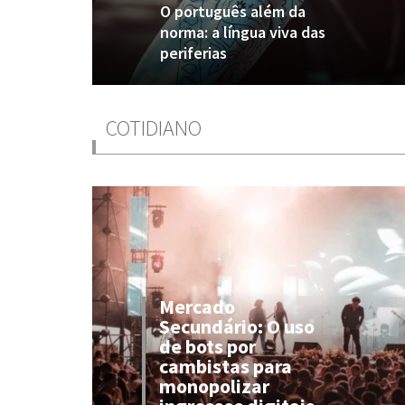
O português além da
norma: a língua viva das
periferias
COTIDIANO
Mercado
Secundário: O uso
de bots por
cambistas para
monopolizar