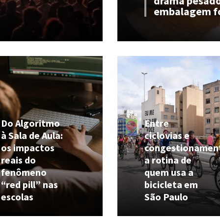
drama pesad
embalagem f
Do Algoritmo
Entre
à Sala de Aula:
ciclovias e
os impactos
congestionamen
reais do
a rotina de
fenômeno
quem usa a
“red pill” nas
bicicleta em
escolas
São Paulo