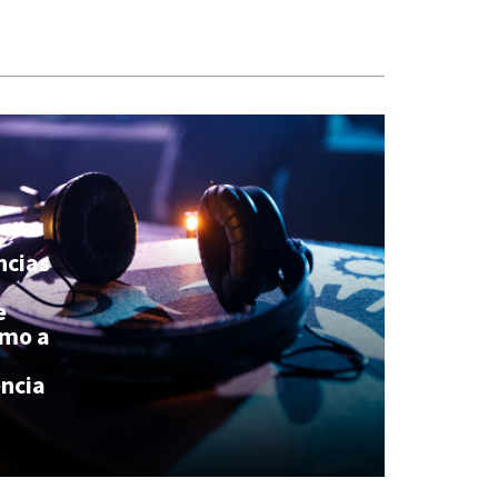
ncias
e
omo a
encia