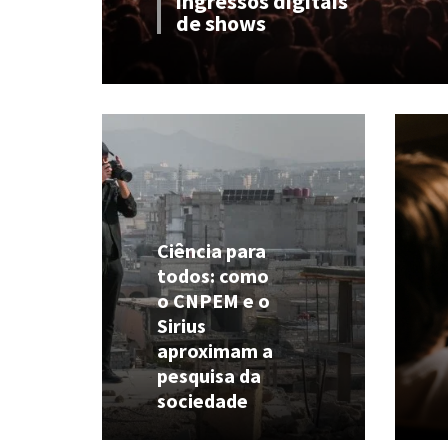
ingressos digitais
de shows
Ciência para
todos: como
o CNPEM e o
Sirius
aproximam a
pesquisa da
sociedade