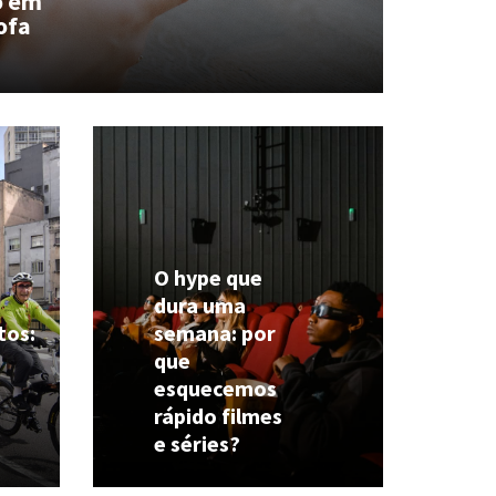
o em
ofa
O hype que
dura uma
tos:
semana: por
que
esquecemos
rápido filmes
e séries?