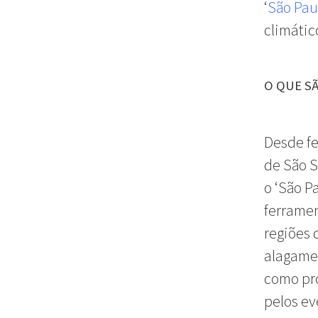
‘
São Pau
climátic
O QUE S
Desde fe
de São S
o ‘São P
ferramen
regiões 
alagamen
como pro
pelos ev