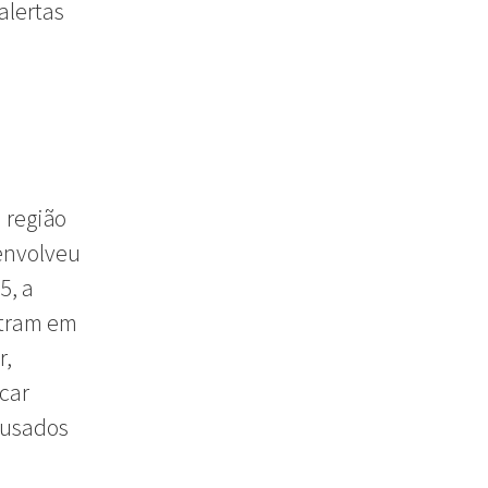
alertas
 região
envolveu
5, a
ntram em
r,
car
ausados