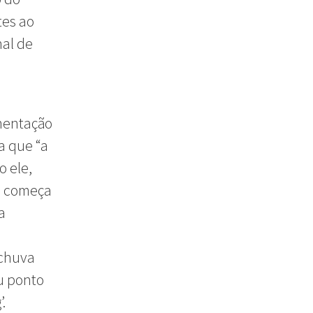
tes ao
nal de
mentação
a que “a
 ele,
a começa
a
 chuva
u ponto
.