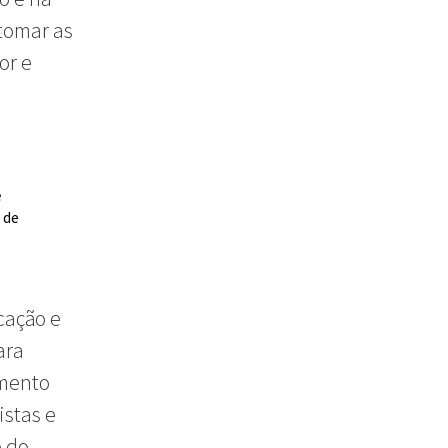
tomar as
or e
e
 de
cação e
ara
amento
istas e
o do