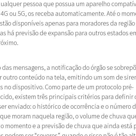
qualquer pessoa que possua um aparelho compatív
 4G ou 5G, os receba automaticamente. Até o mom
estão disponíveis apenas para moradores da região
as há previsão de expansão para outros estados 
róximo.
 das mensagens, a notificação do órgão se sobrepõ
 outro conteúdo na tela, emitindo um som de sire
s no dispositivo. Como parte de um protocolo pré-
cido, existem três principais critérios para definir 
 ser enviado: o histórico de ocorrência e o número 
 que moram naquela região, o volume de chuva qu
o momento e a previsão de chuva que ainda está po
as podem ser “severos”, quando o risco não é tão alt