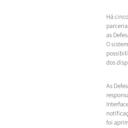
Há cinco
parceria
as Defes
O sistem
possibil
dos disp
As Defes
responsá
Interfac
notifica
foi apri