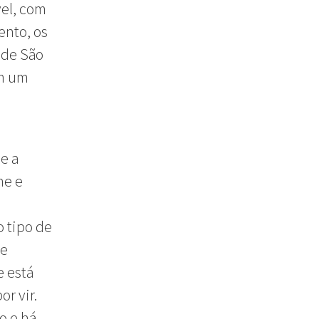
el, com
ento, os
 de São
em um
e a
ne e
o tipo de
de
e está
r vir.
o e há