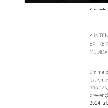
O aumento d
A INTE
EXTREM
MEDIDA
Em meio 
extremos
atípicas
prevençã
2024, a 