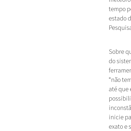
tempo po
estado d
Pesquisa
Sobre q
do siste
ferramen
“não tem
até que 
possibil
inconstâ
inicie p
exato e 