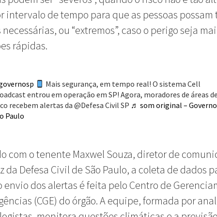
 intervalo de tempo para que as pessoas possam 
necessárias, ou “extremos”, caso o perigo seja mai
ões rápidas.
governosp
Mais segurança, em tempo real! O sistema Cell
oadcast entrou em operação em SP! Agora, moradores de áreas d
sco recebem alertas da @Defesa Civil SP
♬ som original – Governo
o Paulo
o com o tenente Maxwel Souza, diretor de comuni
z da Defesa Civil de São Paulo, a coleta de dados p
 o envio dos alertas é feita pelo Centro de Gerenci
ências (CGE) do órgão. A equipe, formada por anal
ogistas, monitora questões climáticas e a previsã