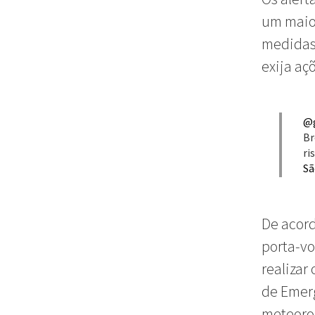
um maior
medidas 
exija aç
@
Br
ri
Sã
De acord
porta-vo
realizar
de Emerg
meteorol