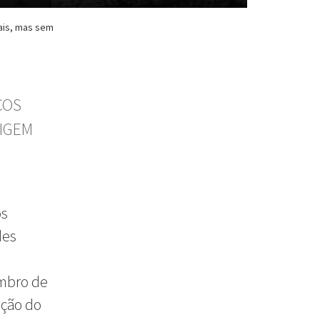
ais, mas sem
COS
XIGEM
os
des
embro de
oção do