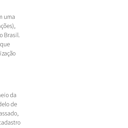
em uma
ções),
 Brasil.
 que
ização
meio da
delo de
assado,
cadastro