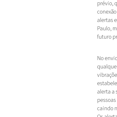
prévio, 
conexão
alertas 
Paulo, m
futuro p
No envio
qualquer
vibraçõe
estabele
alerta a
pessoas
caindo n
Os alert