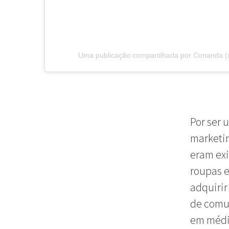
Uma publicação compartilhada por Conanda
Por ser 
marketin
eram exi
roupas e
adquirir
de comu
em média