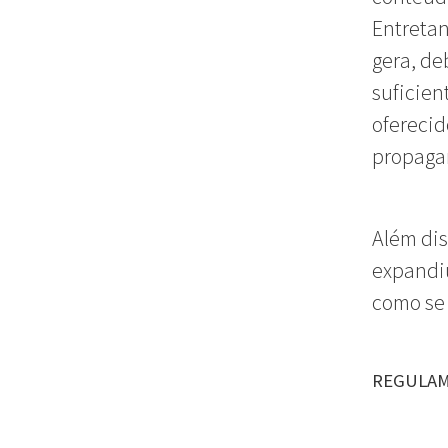
Entretan
gera, de
suficien
oferecid
propag
Além dis
expandiu
como se 
REGULAM