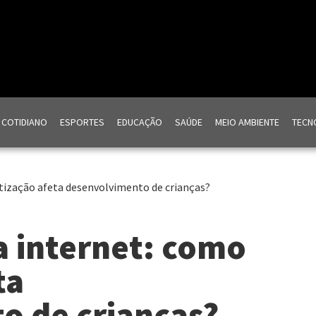
COTIDIANO
ESPORTES
EDUCAÇÃO
SAÚDE
MEIO AMBIENTE
TECNO
ltização afeta desenvolvimento de crianças?
a internet: como
ta
o de crianças?