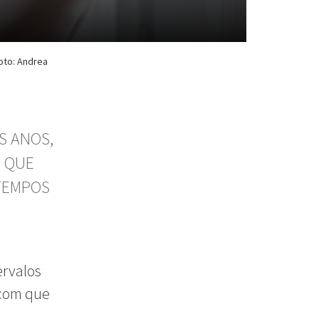
Foto: Andrea
S ANOS,
M QUE
 TEMPOS
ervalos
 com que