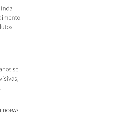
ainda
ndimento
dutos
 anos se
isivas,
0.
MIDORA?