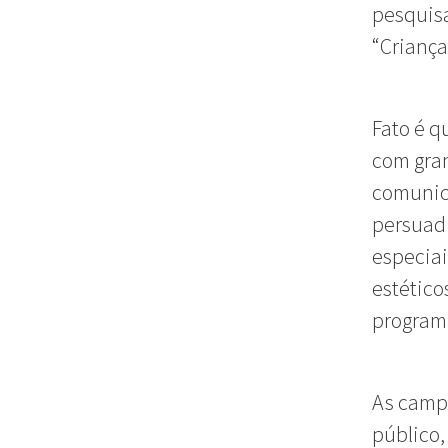
pesquisa
“Criança
Fato é q
com gran
comunic
persuadi
especiai
estétic
programa
As campa
público,