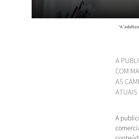
“A 'adultiz
A PUBL
COM MA
AS CAM
ATUAIS
A public
comercia
conteúd