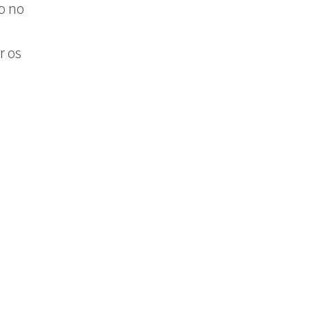
o no
r os