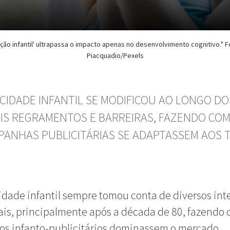
ação infantil' ultrapassa o impacto apenas no desenvolvimento cognitivo." 
Piacquadio/Pexels
ICIDADE INFANTIL SE MODIFICOU AO LONGO DO
IS REGRAMENTOS E BARREIRAS, FAZENDO CO
PANHAS PUBLICITÁRIAS SE ADAPTASSEM AOS
idade infantil sempre tomou conta de diversos int
is, principalmente após a década de 80, fazendo
os infanto-publicitários dominassem o mercado.