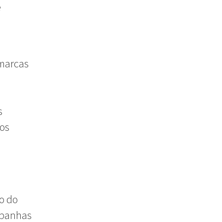
e
 marcas
s
sos
o do
mpanhas