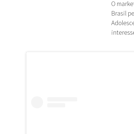
O market
Brasil p
Adolesce
interess