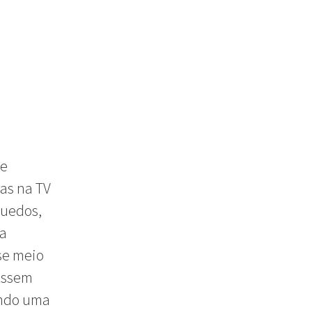
de
as na TV
quedos,
ra
se meio
assem
undo uma