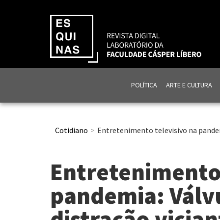
POLÍTICA
ARTE E CULTURA
Cotidiano
Entretenimento televisivo na pandem
Entretenimento 
pandemia: Válv
distração vician