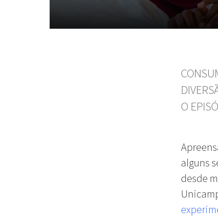
CONSUM
DIVERS
O EPISÓ
Apreensã
alguns s
desde ma
Unicamp
experim