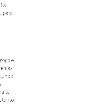
i a
u para
gogo e
blemas
egundo
e
mais,
, tanto