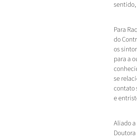
sentido,
Para Raq
do Contr
os sinto
para a o
conheci
se relac
contato 
e entris
Aliado a
Doutora 