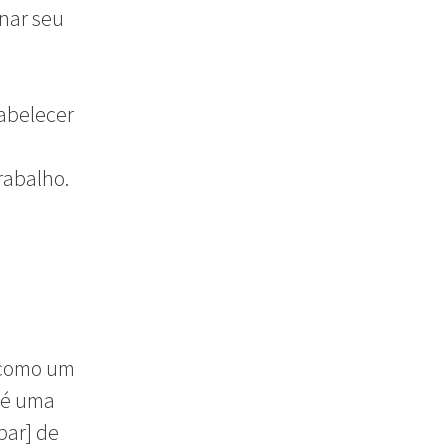
nar seu
tabelecer
rabalho.
r como um
 é uma
par] de