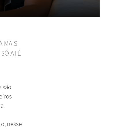
A MAIS
 SÓ ATÉ
s são
eiros
 a
to, nesse