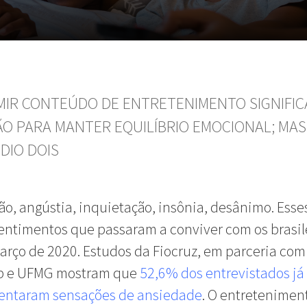
IR CONTEÚDO DE ENTRETENIMENTO SIGNIFIC
ÃO PARA MANTER EQUILÍBRIO EMOCIONAL; MAS
DIO DOIS
o, angústia, inquietação, insônia, desânimo. Esse
entimentos que passaram a conviver com os brasil
rço de 2020. Estudos da Fiocruz, em parceria com
 e UFMG mostram que
52,6% dos entrevistados já
entaram sensações de ansiedade
. O entretenimen