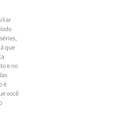
iliar
ríodo
séries,
já que
ta
to e no
das
o é
ue você
o