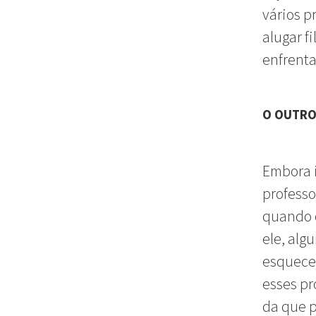
vários p
alugar f
enfrenta
O OUTRO
Embora i
professo
quando 
ele, alg
esquecer
esses pr
da que p