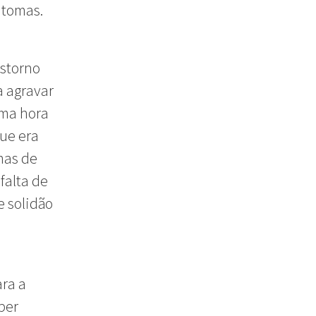
ntomas.
nstorno
a agravar
uma hora
ue era
mas de
falta de
e solidão
ara a
per