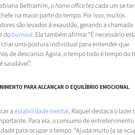
Fabiana Beltramim, o
home office
fez cada um se tor
chefe na maior parte do tempo. Por isso, muitos
dores são levados à exaustão, gerando a chamada
e do
burnout
. Ela também afirma: “É necessário es
e criar uma postura individual para entender que
os de descanso. Agora, o tempo todo é tempo do t
 é saudável”.
NIMENTO PARA ALCANÇAR O EQUILÍBRIO EMOCIONAL
scar a
estabilidade mental
, Raquel destaca o laze
mportante. Para ela, o consumo de entretenimento
idade para ocupar o tempo. “Ajuda muito [a se ocu