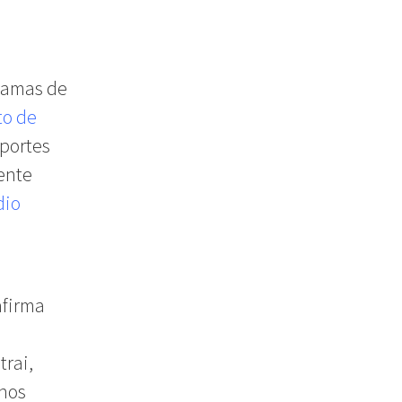
gramas de
o de
portes
ente
dio
afirma
trai,
nos