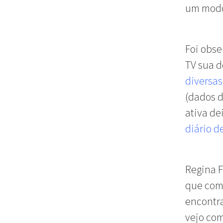
um modo 
Foi obse
TV sua d
diversas
(dados 
ativa de
diário d
Regina F
que com 
encontra
vejo co