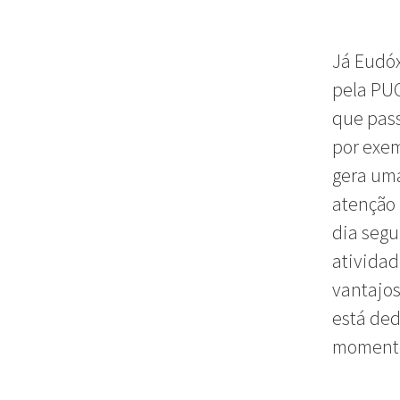
Já Eudóx
pela PUC
que pass
por exem
gera uma
atenção 
dia segu
atividad
vantajos
está ded
momento