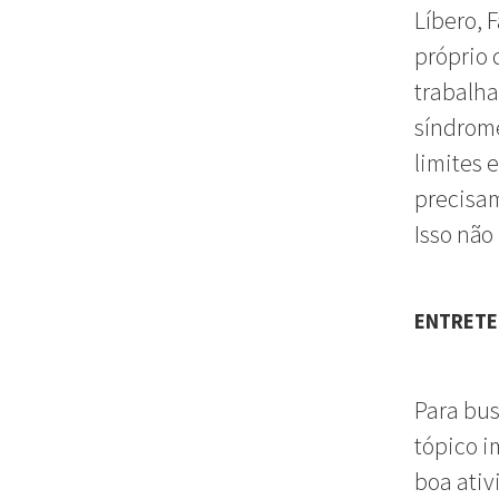
Líbero, 
próprio 
trabalha
síndrom
limites 
precisam
Isso não
ENTRETE
Para bu
tópico i
boa ativ