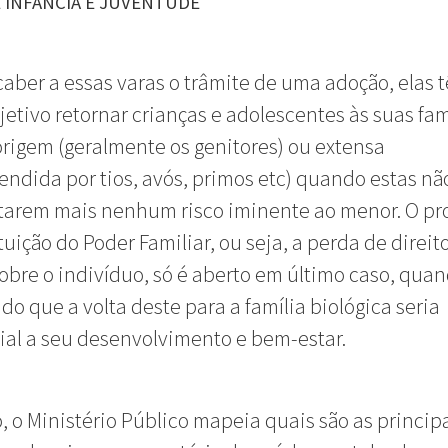
E INFÂNCIA E JUVENTUDE
caber a essas varas o trâmite de uma adoção, elas 
etivo retornar crianças e adolescentes às suas fam
origem (geralmente os genitores) ou extensa
ndida por tios, avós, primos etc) quando estas nã
tarem mais nenhum risco iminente ao menor. O pr
tuição do Poder Familiar, ou seja, a perda de direit
sobre o indivíduo, só é aberto em último caso, quan
do que a volta deste para a família biológica seria
ial a seu desenvolvimento e bem-estar.
, o Ministério Público mapeia quais são as princip