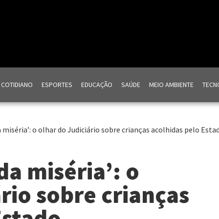
COTIDIANO
ESPORTES
EDUCAÇÃO
SAÚDE
MEIO AMBIENTE
TECNO
 miséria’: o olhar do Judiciário sobre crianças acolhidas pelo Esta
da miséria’: o
rio sobre crianças
Estado