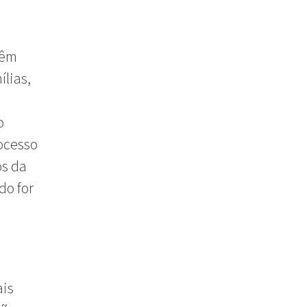
têm
ílias,
o
ocesso
os da
do for
ais