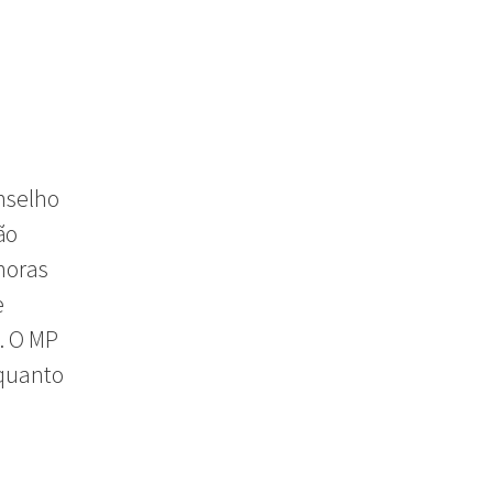
nselho
ão
horas
e
. O MP
nquanto