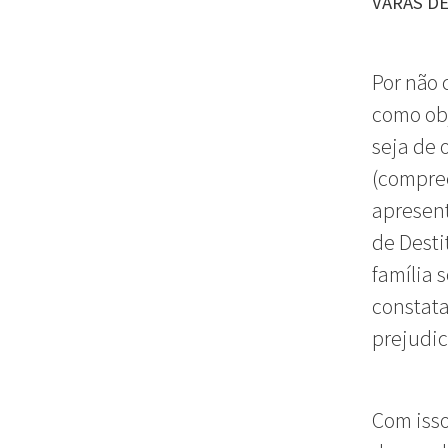
VARAS D
Por não 
como obj
seja de 
(compree
apresen
de Desti
família 
constata
prejudic
Com isso