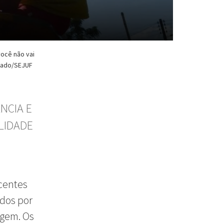
ocê não vai
chado/SEJUF
NCIA E
LIDADE
scentes
idos por
igem. Os