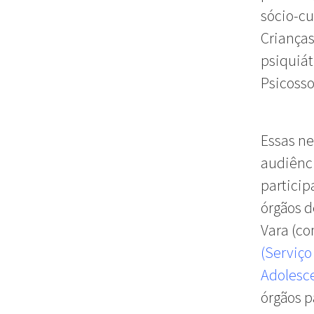
sócio-cu
Crianças
psiquiát
Psicoss
Essas n
audiênc
particip
órgãos d
Vara (co
(Serviço
Adolesc
órgãos p