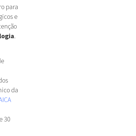
ro para
gicos e
Atenção
logia
.
de
 dos
nico da
AICA
e 30