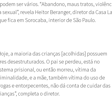
podem ser vários. “Abandono, maus tratos, violênc
a sexual”, revela Heitor Beranger, diretor da Casa L
que fica em Sorocaba, interior de São Paulo.
Hoje, a maioria das crianças [acolhidas] possuem
ares desestruturados. O pai se perdeu, está no
istema prisional, ou então morreu, vítima da
riminalidade, e a mãe, também vítima do uso de
rogas e entorpecentes, não dá conta de cuidar das
rianças”, completa o diretor.