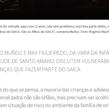
m ter entrado aqui com 12 anos, não tem problema, mas boa parte deles, v
tirar do SAICA. São os filhos do SAICA”, comenta Muñoz. Foto: Rogério Ma
O MUÑOZ E MAX FIGUEIREDO, DA VARA DA INFÂ
UDE DE SANTO AMARO; DISCUTEM VULNERABI
ANÇAS QUE FAZEM PARTE DO SAICA
e do que se pensa, a maioria das crianças e adole
ionalizados não são órfãos, mas precisam ser acolh
em situação de risco no ambiente da família de or