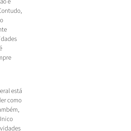
ão e
 Contudo,
 o
nte
sidades
é
empre
eral está
der como
 também,
Único
ividades