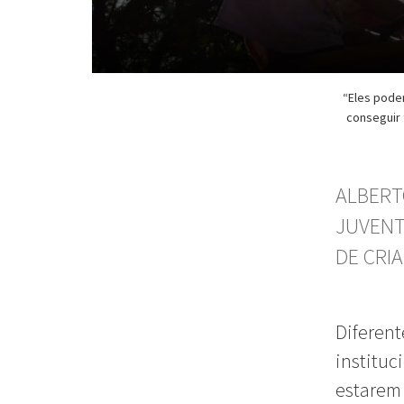
“Eles pode
conseguir 
ALBERT
JUVENT
DE CRI
Diferent
instituc
estarem 