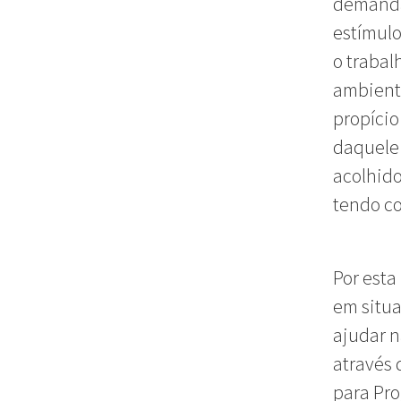
demanda
estímulo
o trabal
ambiente
propício
daquele 
acolhido
tendo co
Por esta
em situa
ajudar n
através 
para Pro