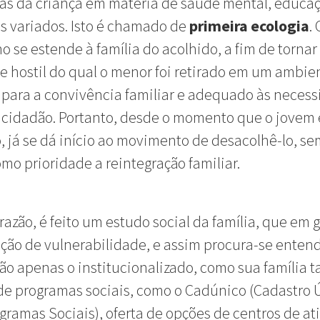
s da criança em matéria de saúde mental, educaç
s variados. Isto é chamado de
primeira ecologia
.
ho se estende à família do acolhido, a fim de tornar
 hostil do qual o menor foi retirado em um ambie
 para a convivência familiar e adequado às neces
cidadão. Portanto, desde o momento que o jovem 
, já se dá início ao movimento de desacolhê-lo, s
mo prioridade a reintegração familiar.
 razão, é feito um estudo social da família, que em g
ção de vulnerabilidade, e assim procura-se enten
ão apenas o institucionalizado, como sua família
de programas sociais, como o Cadúnico (Cadastro 
gramas Sociais), oferta de opções de centros de at