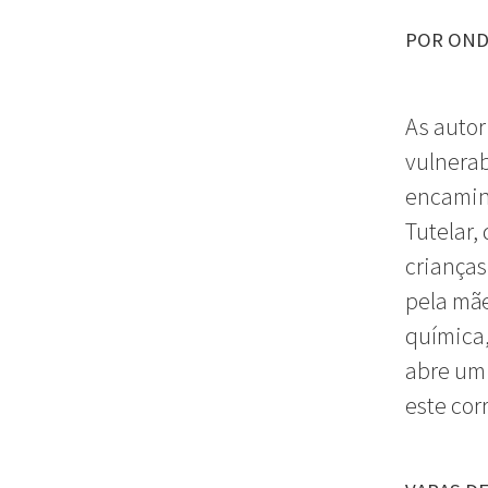
POR OND
As autor
vulnera
encaminh
Tutelar,
crianças
pela mãe
química,
abre um 
este cor