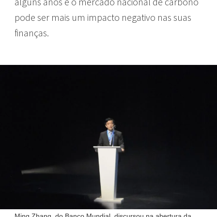
alguns anos e o mercado nacional de carbono
pode ser mais um impacto negativo nas suas
finanças.
Ming Zhang, do Banco Mundial, discursou na abertura da