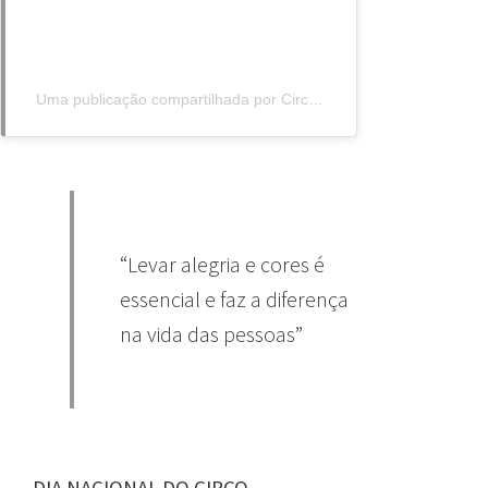
Uma publicação compartilhada por CircoShow®️- Entretenimento (@circoshow)
“Levar alegria e cores é
essencial e faz a diferença
na vida das pessoas”
DIA NACIONAL DO CIRCO