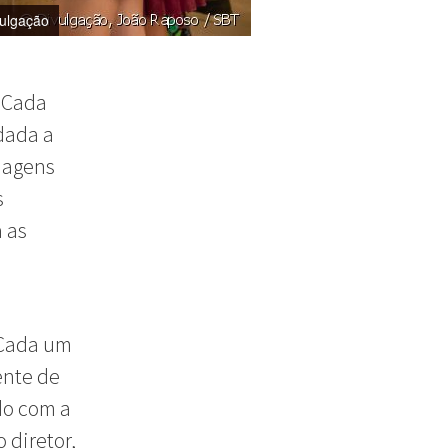
vulgação
. Cada
udada a
onagens
s
a as
 Cada um
ente de
do com a
 diretor,