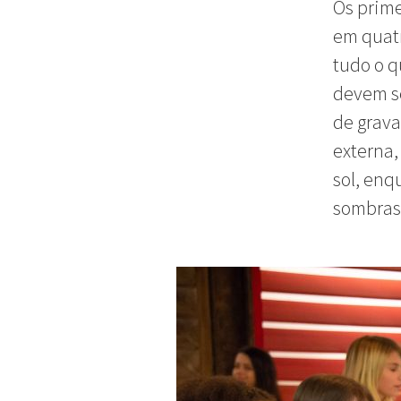
Os prime
em quatr
tudo o q
devem se
de grava
externa,
sol, enq
sombras 