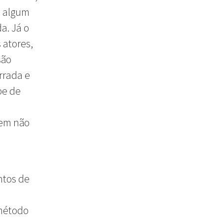
m algum
a. Já o
 atores,
são
rrada e
pe de
gem não
ntos de
 método