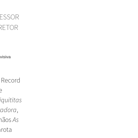
FESSOR
IRETOR
visiva
e Record
e
iquititas
vadora
,
 mãos
As
arota