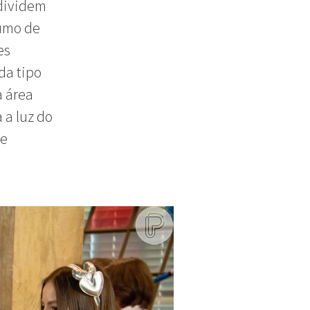
 dividem
sumo de
es
da tipo
a área
 a luz do
de