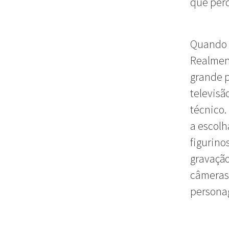
que perd
Quando s
Realment
grande p
televisão
técnico.
a escolh
figurino
gravaçã
câmeras 
persona