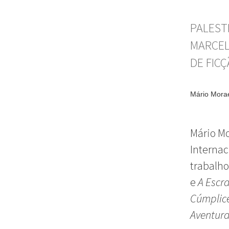
PALEST
MARCEL
DE FIC
Mário Morae
Mário Mo
Internac
trabalho
e
A Escr
Cúmplic
Aventura