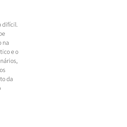
difícil.
pe
o na
tico e o
nários,
dos
nto da
o