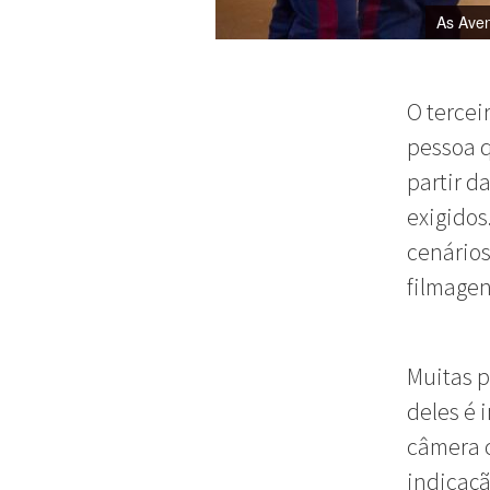
As Aven
O tercei
pessoa 
partir d
exigidos.
cenários
filmagen
Muitas p
deles é 
câmera 
indicaçã