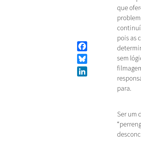
que ofe
problema
continuí
pois as
determin
Facebook
sem lógi
filmagem
Bluesky
responsá
LinkedIn
para.
Ser um d
“perren
desconce