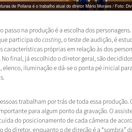
turas de Poliana é o trabalho atual do diretor Mário Moraes / Foto: Di
ro passo na produção é a escolha dos personagens
que participa do
casting
, o teste de audição, é est
as características próprias em relação às dos pers
 No final, já escolhido o diretor geral, são decidido
, elenco, iluminação e dá-se o ponta pé inicial par
s.
essoas trabalham por trás de toda essa produção.
importante para algum ponto da gravação. O assist
cuida do posicionamento de cada câmera de acor
o do diretor, enquanto o de direção é a “sombra” do