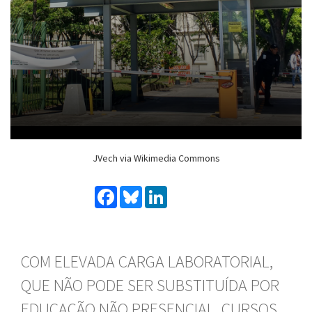
JVech via Wikimedia Commons
Facebook
Bluesky
LinkedIn
COM ELEVADA CARGA LABORATORIAL,
QUE NÃO PODE SER SUBSTITUÍDA POR
EDUCAÇÃO NÃO PRESENCIAL, CURSOS