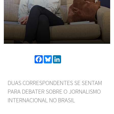
Facebook
Bluesky
LinkedIn
DUAS CORRESPONDENTES SE SENTAM
PARA DEBATER SOBRE O JORNALISMO
INTERNACIONAL NO BRASIL