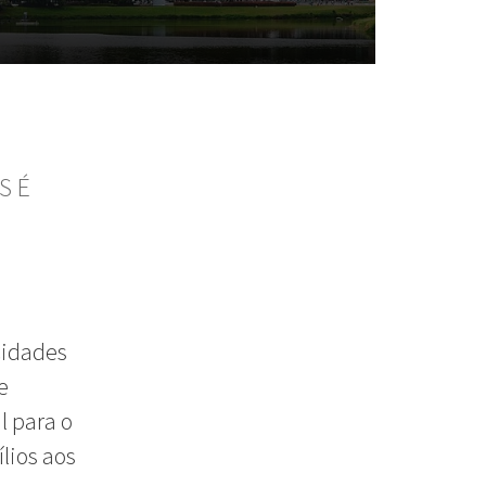
S É
idades
e
l para o
lios aos