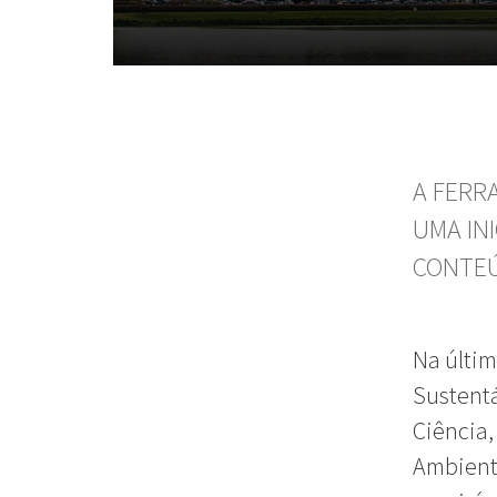
A FERR
UMA IN
CONTEÚ
Na últim
Sustentá
Ciência,
Ambiente