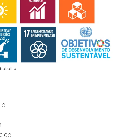
trabalho,
 e
m
o de