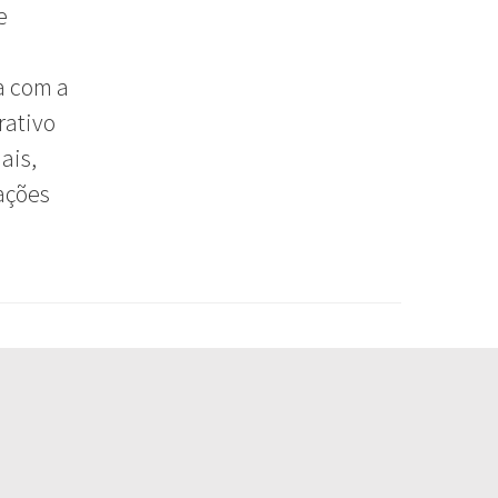
e
a com a
rativo
ais,
ações