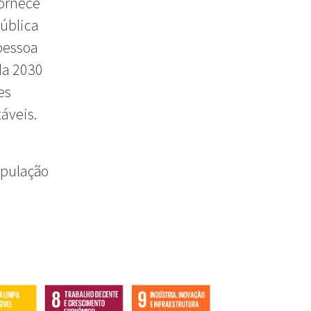
fornece
pública
pessoa
da 2030
es
áveis.
opulação