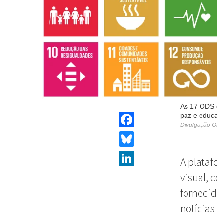
As 17 ODS 
paz e educ
Divulgação 
Facebook
Bluesky
A plataf
LinkedIn
visual, 
fornecid
notícias