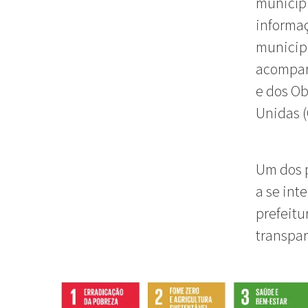
municípi
informaç
municip
acompan
e dos Ob
Unidas (
Um dos p
a se int
prefeitu
transpar