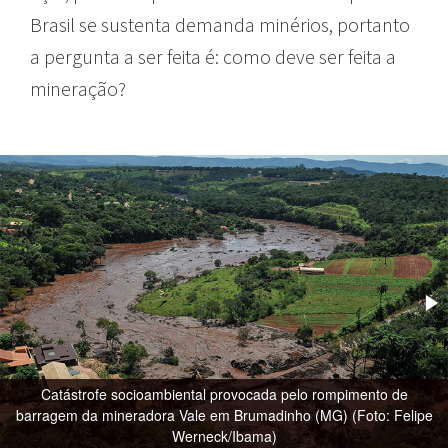
Brasil se sustenta demanda minérios, portanto
a pergunta a ser feita é: como deve ser feita a
mineração?
Catástrofe socioambiental provocada pelo rompimento de
barragem da mineradora Vale em Brumadinho (MG) (Foto: Felipe
Werneck/Ibama)