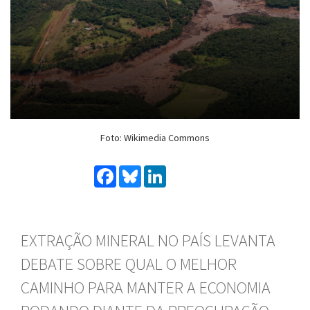
Foto: Wikimedia Commons
Facebook
Bluesky
LinkedIn
EXTRAÇÃO MINERAL NO PAÍS LEVANTA
DEBATE SOBRE QUAL O MELHOR
CAMINHO PARA MANTER A ECONOMIA