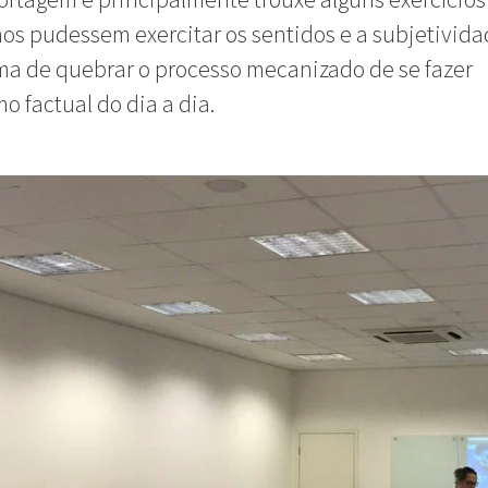
os pudessem exercitar os sentidos e a subjetivid
a de quebrar o processo mecanizado de se fazer
mo factual do dia a dia.