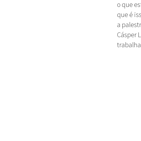
o que es
que é is
a palest
Cásper L
trabalha