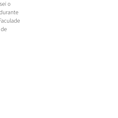
sei o
u durante
 Faculade
 de