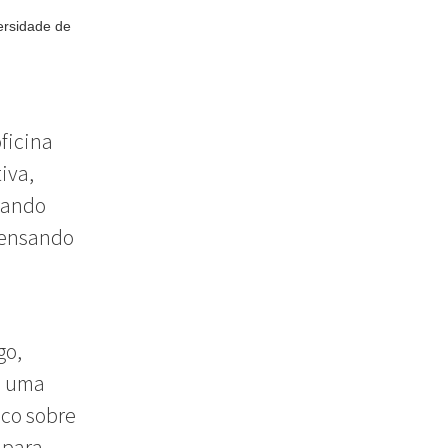
ersidade de
ficina
iva,
rando
pensando
go,
“é uma
uco sobre
 para