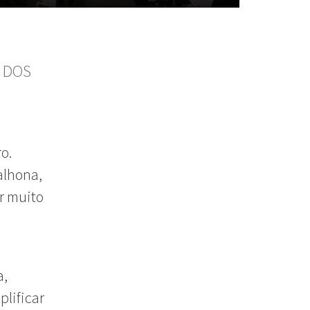
E DOS
o.
calhona,
r muito
a,
plificar