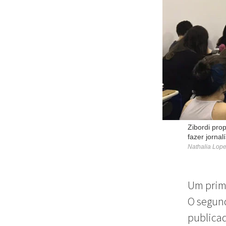
Zibordi pro
fazer jornalí
Nathalia Lop
Um prime
O segund
publicad