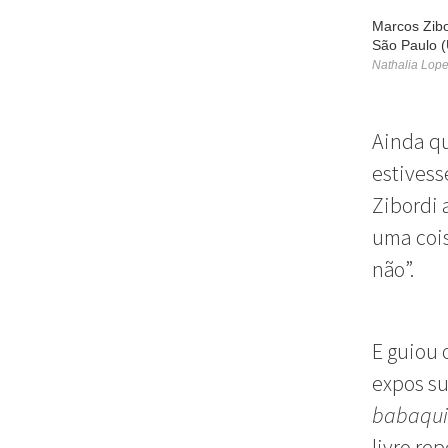
Marcos Zibo
São Paulo 
Nathalia Lop
Ainda q
estivess
Zibordi 
uma cois
não”.
E guiou 
expos su
babaqui
livro re