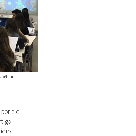
elação ao
por ele.
rtigo
ídio