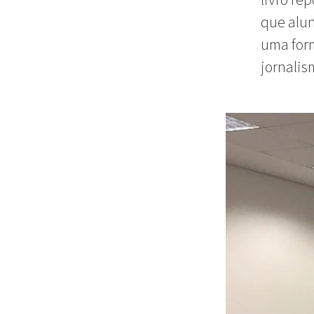
que alun
uma form
jornalis