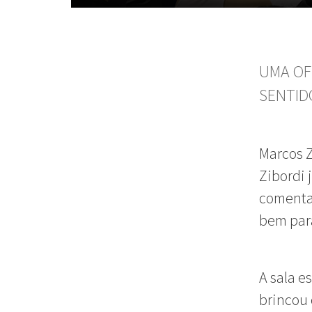
UMA OF
SENTID
Marcos Z
Zibordi 
comentan
bem para
A sala e
brincou 