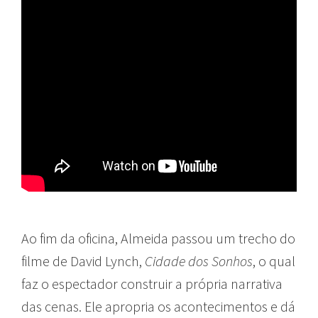
Ao fim da oficina, Almeida passou um trecho do
filme de David Lynch,
Cidade dos Sonhos
, o qual
faz o espectador construir a própria narrativa
das cenas. Ele apropria os acontecimentos e dá