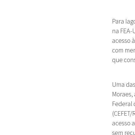
Para Iag
na FEA-U
acesso à
com men
que con
Uma das
Moraes, 
Federal
(CEFET/R
acesso a
sem recu