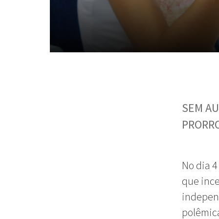
SEM AU
PRORR
No dia 4
que ince
independ
polêmica