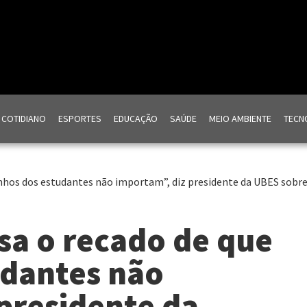
COTIDIANO
ESPORTES
EDUCAÇÃO
SAÚDE
MEIO AMBIENTE
TECNO
onhos dos estudantes não importam”, diz presidente da UBES sob
sa o recado de que
udantes não
presidente da