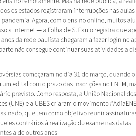
 ensino remotamente. Mas na rede pública, a real
odos os estados registraram interrupções nas aulas
a pandemia. Agora, com o ensino online, muitos al
so a internet — a Folha de S. Paulo registra que a
anos da rede paulista chegaram a fazer login no ap
parte não consegue continuar suas atividades a di
ovérsias começaram no dia 31 de março, quando o
 um edital com o prazo das inscrições no ENEM, 
ário previsto. Como resposta, a União Nacional do
tes (UNE) e a UBES criaram o movimento #AdiaEN
ssinado, que tem como objetivo reunir assinatura
ueles contrários à realização do exame nas datas
tes a de outros anos.