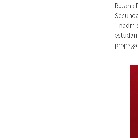
Rozana B
Secundar
“inadmis
estudar
propagan