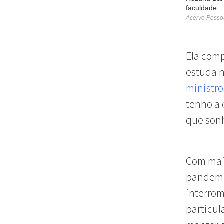
faculdade
Acervo Pesso
Ela comp
estuda n
ministr
tenho a 
que sonh
Com mais
pandemi
interrom
particul