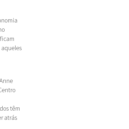
conomia
no
 ficam
 aqueles
 Anne
Centro
a
odos têm
r atrás