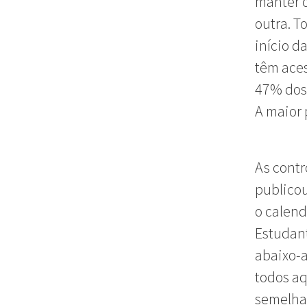
manter o
outra. T
início d
têm aces
47% dos 
A maior 
As contr
publicou
o calend
Estudan
abaixo-a
todos aq
semelhan