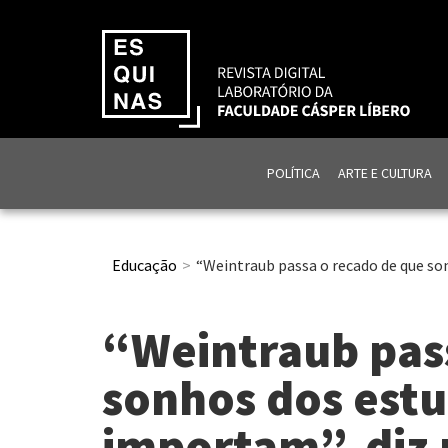
POLÍTICA
ARTE E CULTURA
Educação
“Weintraub passa o recado de que s
“Weintraub pas
sonhos dos est
importam”, diz 