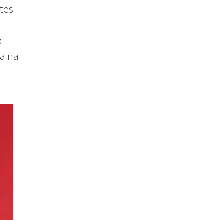
tes
a
a na
M