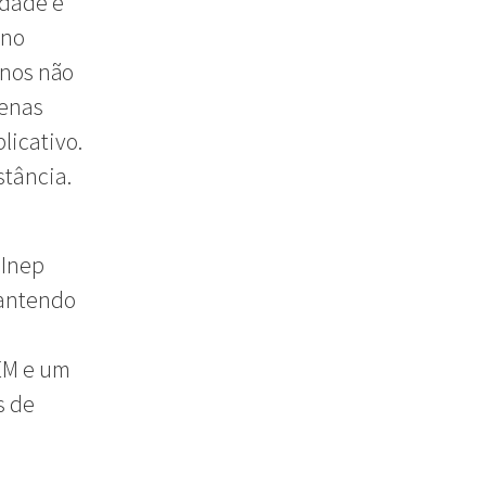
idade é
 no
unos não
penas
licativo.
stância.
 Inep
mantendo
s
EM e um
s de