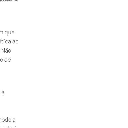
em que
ítica ao
. Não
do de
 a
 modo a