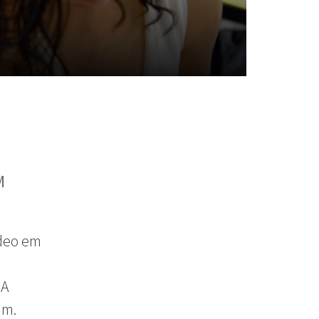
M
ídeo em
 A
am.