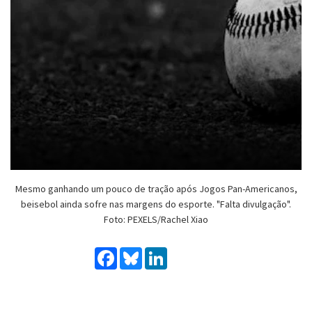
Mesmo ganhando um pouco de tração após Jogos Pan-Americanos,
beisebol ainda sofre nas margens do esporte. "Falta divulgação".
Foto: PEXELS/Rachel Xiao
Facebook
Bluesky
LinkedIn