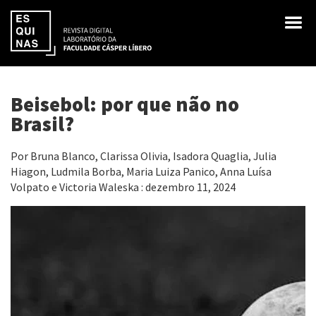
Beisebol: por que não no
Brasil?
Por Bruna Blanco, Clarissa Olivia, Isadora Quaglia, Julia
Hiagon, Ludmila Borba, Maria Luiza Panico, Anna Luísa
Volpato e Victoria Waleska : dezembro 11, 2024