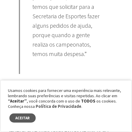
temos que solicitar para a
Secretaria de Esportes fazer
alguns pedidos de ajuda,
porque quando a gente
realiza os campeonatos,
temos muita despesa.”
Usamos cookies para fornecer uma experiência mais relevante,
Hoje, as despesas que envolvem um
lembrando suas preferências e visitas repetidas. Ao clicar em
“Aceitar”
, você concorda com o uso de
TODOS
os cookies.
campeonato como transporte, alojamento,
Conheça nossa
Política de Privacidade
.
comida e materiais são custeadas pela
ACEITAR
anuidade fixa dos clubes que compõem a
federação e mais taxas extras de inscrição.