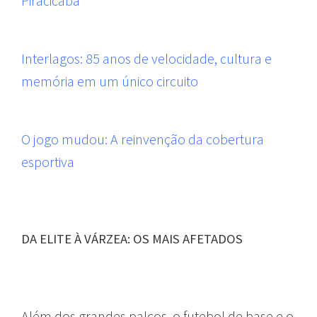
Piracicaba
Interlagos: 85 anos de velocidade, cultura e
memória em um único circuito
O jogo mudou: A reinvenção da cobertura
esportiva
DA ELITE À VÁRZEA: OS MAIS AFETADOS
Além dos grandes palcos, o futebol de base e o