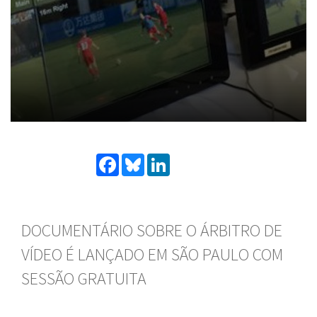
Facebook
Bluesky
LinkedIn
DOCUMENTÁRIO SOBRE O ÁRBITRO DE
VÍDEO É LANÇADO EM SÃO PAULO COM
SESSÃO GRATUITA