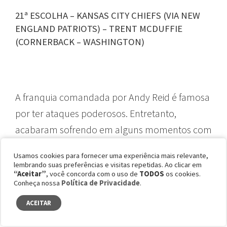
21ª ESCOLHA – KANSAS CITY CHIEFS (VIA NEW
ENGLAND PATRIOTS) – TRENT MCDUFFIE
(CORNERBACK – WASHINGTON)
A franquia comandada por Andy Reid é famosa
por ter ataques poderosos. Entretanto,
acabaram sofrendo em alguns momentos com
a defesa na temporada passada. Pretendendo
Usamos cookies para fornecer uma experiência mais relevante,
melhorar tal fator, os Chiefs selecionaram Trent
lembrando suas preferências e visitas repetidas. Ao clicar em
“Aceitar”
, você concorda com o uso de
TODOS
os cookies.
McDuffie, vindo de Washington e com grande
Conheça nossa
Política de Privacidade
.
capacidade de marcação e agressividade para
ACEITAR
interceptar e defender passes.