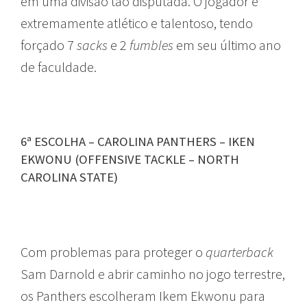
em uma divisão tão disputada. O jogador é
extremamente atlético e talentoso, tendo
forçado 7
sacks
e 2
fumbles
em seu último ano
de faculdade.
6ª ESCOLHA – CAROLINA PANTHERS – IKEN
EKWONU (OFFENSIVE TACKLE – NORTH
CAROLINA STATE)
Com problemas para proteger o
quarterback
Sam Darnold e abrir caminho no jogo terrestre,
os Panthers escolheram Ikem Ekwonu para