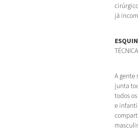
cirúrgic
já incom
ESQUI
TÉCNICA
A gente 
junta to
todos os
e infant
comparti
masculi