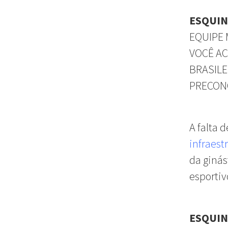
ESQUI
EQUIPE 
VOCÊ AC
BRASILE
PRECONC
A falta 
infraest
da ginás
esportiv
ESQUI