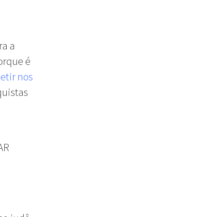
ra a
orque é
tir nos
quistas
AR