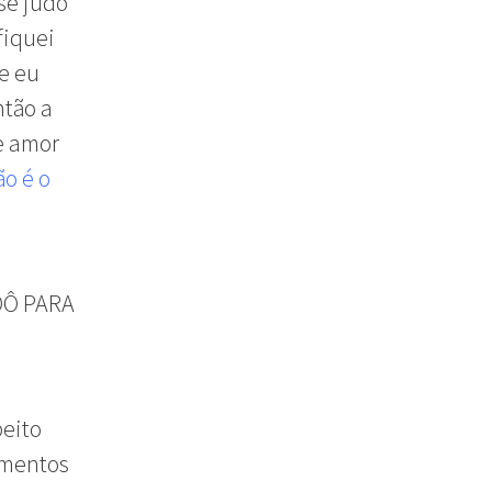
se judô
fiquei
e eu
ntão a
e amor
ão é o
DÔ PARA
peito
amentos