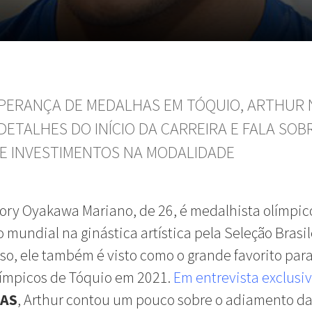
PERANÇA DE MEDALHAS EM TÓQUIO, ARTHUR
DETALHES DO INÍCIO DA CARREIRA E FALA SOB
DE INVESTIMENTOS NA MODALIDADE
ory Oyakawa Mariano, de 26, é medalhista olímpic
mundial na ginástica artística pela Seleção Brasil
so, ele também é visto como o grande favorito para
límpicos de Tóquio em 2021.
Em entrevista exclusi
AS
, Arthur contou um pouco sobre o adiamento d