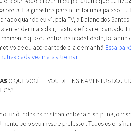
u era obrigado a fazer, meu pai queria que eu fizes
ixa preta. E a ginástica para mim foi uma paixão. Eu 
onado quando eu vi, pela TV, a Daiane dos Santos 
a entender mais da ginástica e ficar encantado. E
o momento que eu entrei na modalidade, foi aquel
motivo de eu acordar todo dia de manhã.
Essa paix
otiva cada vez mais a treinar
.
NAS
O QUE VOCÊ LEVOU DE ENSINAMENTOS DO JU
TICA?
 do judô todos os ensinamentos: a disciplina, o res
lmente pelo seu mestre professor. Todos os ensin