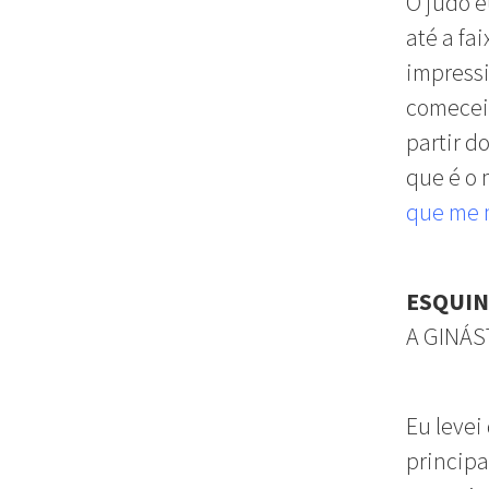
O judô e
até a fa
impressi
comecei 
partir d
que é o 
que me m
ESQUI
A GINÁS
Eu levei
principa