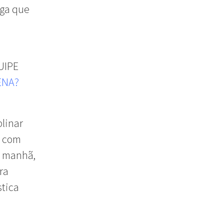
iga que
UIPE
ENA?
plinar
e com
la manhã,
ra
stica