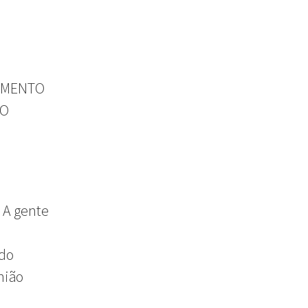
IAMENTO
ÃO
 A gente
 do
nião