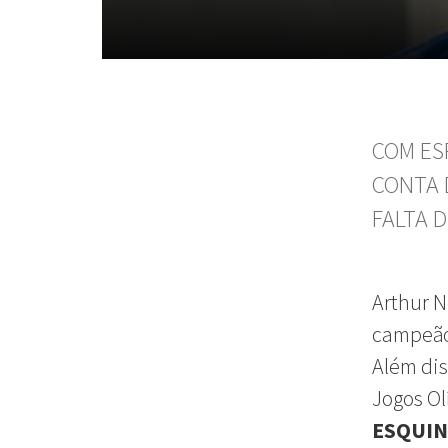
COM ES
CONTA 
FALTA 
Arthur N
campeão 
Além dis
Jogos O
ESQUIN