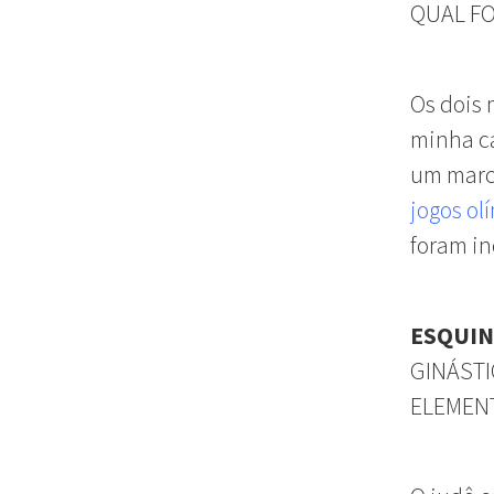
QUAL FO
Os dois
minha ca
um marco
jogos ol
foram in
ESQUI
GINÁSTI
ELEMENT