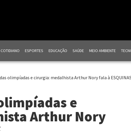
COTIDIANO
ESPORTES
EDUCAÇÃO
SAÚDE
MEIO AMBIENTE
TECNO
as olimpíadas e cirurgia: medalhista Arthur Nory fala à ESQUINA
olimpíadas e
hista Arthur Nory
S