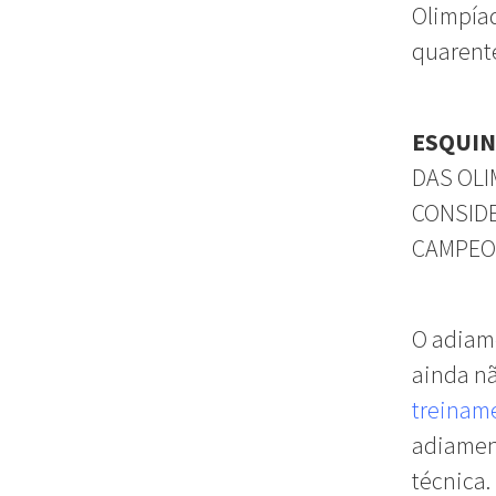
Olimpíad
quarente
ESQUI
DAS OLI
CONSIDE
CAMPEO
O adiame
ainda nã
treinam
adiamen
técnica