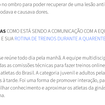
o no ombro para poder recuperar de uma lesão ant
odava e causava dores.
NAS
COMO ESTÁ SENDO A COMUNICAÇÃO COM A EQ
 E SUA
ROTINA DE TREINOS DURANTE A QUARENT
se reúne todo dia pela manhã. A equipe multidisci
das as comissões técnicas para fazer treinos onlin
 atletas do Brasil. A categoria juvenil e adultos pe
is à tarde. Foi uma forma de promover interação, pa
lhar conhecimento e aproximar os atletas da giná
na.