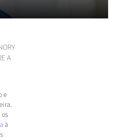
 NORY
RE A
o e
eira.
 os
va
à
as