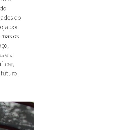
 do
dades do
oja por
, mas os
aço,
s e a
ficar,
 futuro