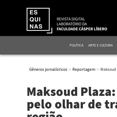
POLÍTICA
ARTE E CULTURA
Gêneros jornalísticos
Reportagem
Maksoud P
Maksoud Plaza: 
pelo olhar de t
região