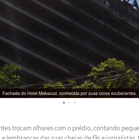
Fachada do Hotel Maksoud, conhecida por suas cores exuberantes.
ntes trocam olhares com o prédio, contando pequ
s e lembranças das ruas cheias de fãs e jornalistas