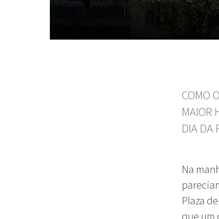
COMO O
MAIOR 
DIA DA
Na manhã
pareciam
Plaza de
que um d