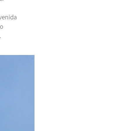
Avenida
 o
.