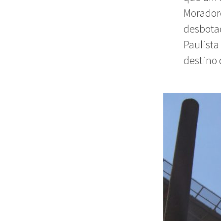
Moradore
desbotad
Paulista
destino 