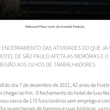
Maksoud Plaza visto da Avenida Paulista.
 ENCERRAMENTO DAS ATIVIDADES DO QUE JÁ 
HOTEL DE SÃO PAULO AFETA AS MEMÓRIAS E O 
 REGIÃO AOS OLHOS DE TRABALHADORES.
 do dia 7 de dezembro de 2021, 42 anos de histór
 chegar ao fim. O fechamento do hotel de luxo M
ixou cerca de 170 funcionários sem emprego e cor
ia se encheram de famosos e suas histórias, vazio