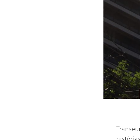
Transeu
história