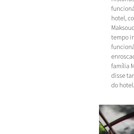
funcioná
hotel, c
Maksoud 
tempo in
funcioná
enroscad
família M
disse ta
do hotel