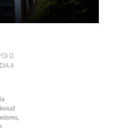
FOI O
DIA A
ia
aksoud
redores,
s.