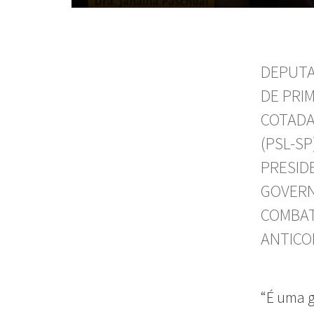
DEPUTA
DE PRI
COTADA
(PSL-S
PRESID
GOVERN
COMBAT
ANTIC
“É uma g