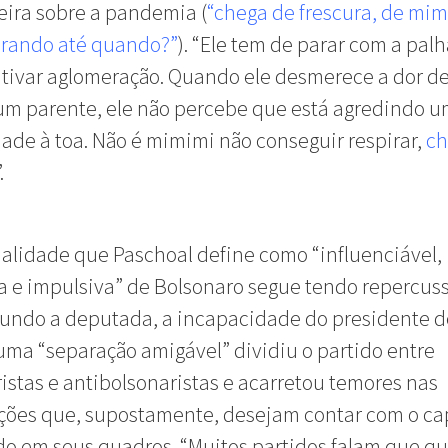
eira sobre a pandemia (
“chega de frescura, de mim
orando até quando?”
). “Ele tem de parar com a pal
ntivar aglomeração. Quando ele desmerece a dor 
um parente, ele não percebe que está agredindo 
dade à toa. Não é mimimi não conseguir respirar,
ch
”.
alidade que Paschoal define como “influenciável,
a e impulsiva” de Bolsonaro segue tendo repercus
gundo a deputada, a incapacidade do presidente d
 uma “separação amigável” dividiu o partido entre
istas e antibolsonaristas e acarretou temores nas
ções que, supostamente, desejam contar com o ca
o em seus quadros. “Muitos partidos falam que q