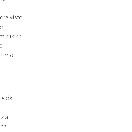
s
era visto
de
ministro
ó
 todo
te da
iz a
 na