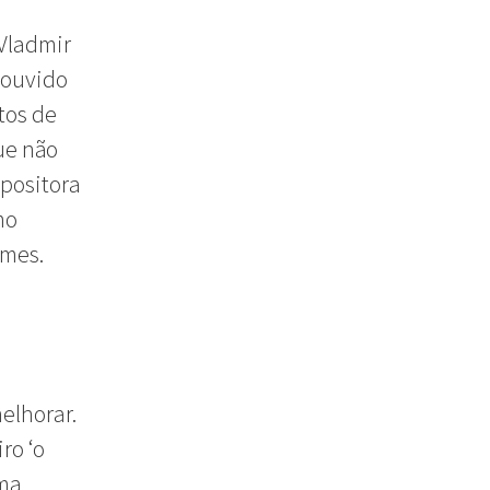
 Vladmir
 ouvido
tos de
ue não
opositora
mo
umes.
elhorar.
ro ‘o
uma