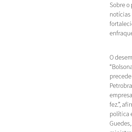
Sobre o 
notícias
fortalec
enfraque
O dese
“Bolson
preceden
Petrobra
empresa
fez.”, a
política
Guedes,