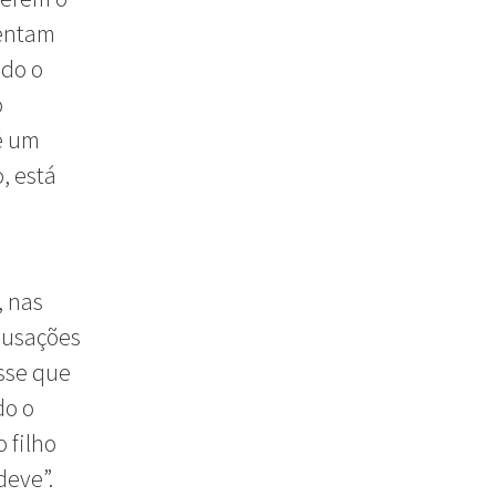
sentam
ido o
o
 é um
, está
, nas
cusações
isse que
do o
o filho
deve”.