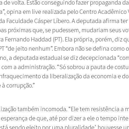
 de volta. Estão conseguindo fazer propaganda da
”, opina em live realizada pelo Centro Acadêmico
da Faculdade Cásper Líbero. A deputada afirma ter
oas próximas que, se pudessem, mudariam seus vo
a Fernando Haddad (PT). Ela própria, porém, diz q
PT “de jeito nenhum”. Embora não se defina como 
no, a deputada estadual se diz decepcionada “co
” com a administração. “Só sobrou a pauta de cost
nfraquecimento da liberalização da economia e do
 à corrupção.”
lização também incomoda. “Ele tem resistência a m
 esperança de que, até por dizer a ele o tempo intei
stá sendo eleito por uma pluralidade’, houvesse 