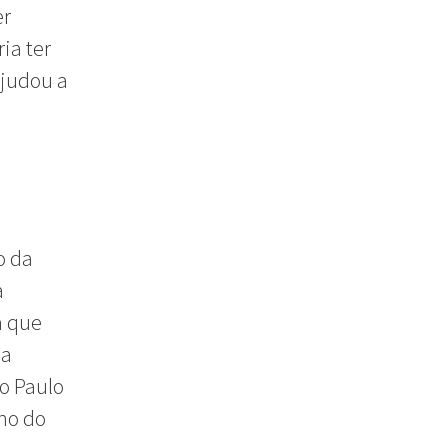
er
ia ter
ajudou a
o da
a
a que
na
o Paulo
ho do