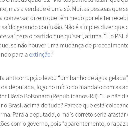
te, mas a verdade é uma só. Muitas pessoas que 
a conversar dizem que têm medo por ele ter receb
r saído gerando confusão. Não é simples dizer que 
te vai para o partido que quiser”, afirma. “E o PSL
 que, se não houver uma mudança de procedimento
ndo para a
extinção
.”
ta anticorrupção levou “um banho de água gelada”
 da deputada, logo no início do mandato com as a
or Flávio Bolsonaro (Republicanos-RJ). “Ele não d
ar o Brasil acima de tudo? Parece que está colocan
firma. Para a deputada, o mais correto seria afastar 
ções com o governo, pois “aparentemente, o rapaz 