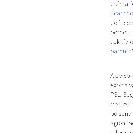
quinta-f
ficar ch
de ince
perdeu 
coletivi
parente
A person
explosiv
PSL. Se
realizar
bolsonar
agremia
reformad