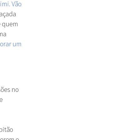
imi. Vão
haçada
de quem
uma
orar um
sões no
e
pitão
uerem o