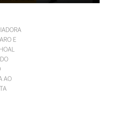
OIADORA
NARO E
CHOAL
 DO
O
A AO
UTA