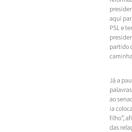
presiden
aqui par
PSL e te
presiden
partido
caminha
Já a pau
palavras
ao senad
ia coloc
filho”, a
das rela