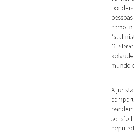
ponderaç
pessoas 
como in
“stalini
Gustavo
aplaude,
mundo c
A jurist
comporta
pandemia
sensibil
deputada