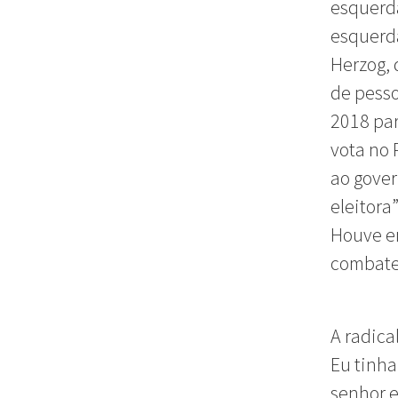
esquerda
esquerda
Herzog, 
de pess
2018 par
vota no 
ao gover
eleitora
Houve e
combate
A radica
Eu tinha
senhor e