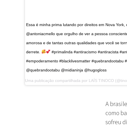
Essa é minha prima lutando por direitos em Nova York,
@antoniacmello que orgulho de ver a pessoa consciente
amorosa e de tantas outras qualidades que você se to
derrete.
#primalinda #antiracismo #antiracista #ant
#empoderamento #blacklivesmatter #quebrandootabu #m
@quebrandootabu @midianinja @hugogloss
Uma publicação compartilhada por
LAÍS TINOCO
(@tino
A brasil
como bab
sofreu d