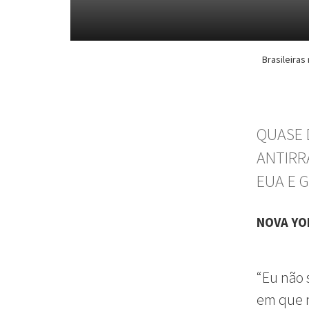
Brasileiras
QUASE 
ANTIRR
EUA E 
NOVA Y
“Eu não 
em que n