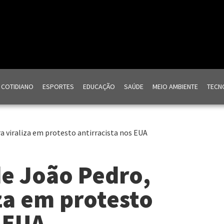
COTIDIANO
ESPORTES
EDUCAÇÃO
SAÚDE
MEIO AMBIENTE
TECNO
ra viraliza em protesto antirracista nos EUA
de João Pedro,
iza em protesto
s EUA