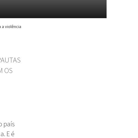
 a violência
PAUTAS
M OS
o país
a. E é