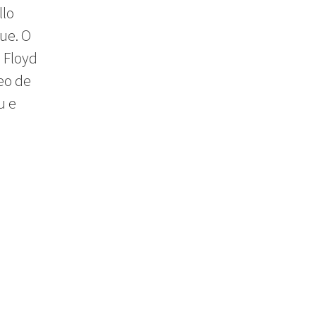
llo
ue. O
 Floyd
eo de
u e
o