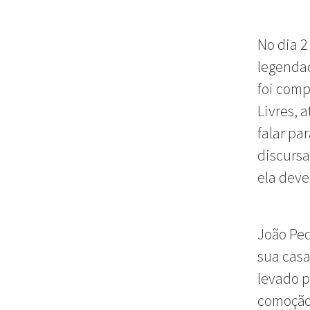
No dia 2
legendad
foi comp
Livres, 
falar pa
discursa
ela deve
João Ped
sua casa
levado p
comoção