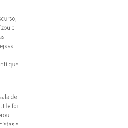
scurso,
izou e
as
nejava
enti que
sala de
 Ele foi
erou
cistas e