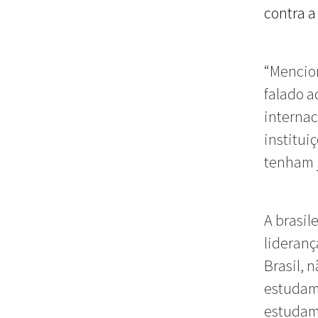
contra a
“Mencion
falado a
internac
institui
tenham j
A brasil
lideranç
Brasil, 
estudamo
estudamo