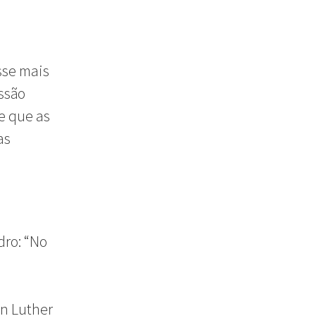
sse mais
ssão
e que as
as
dro: “No
in Luther