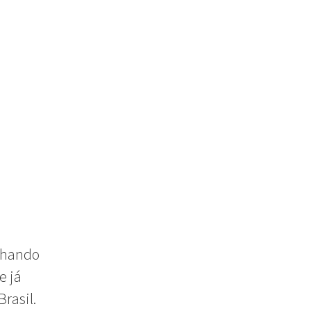
alhando
e já
rasil.