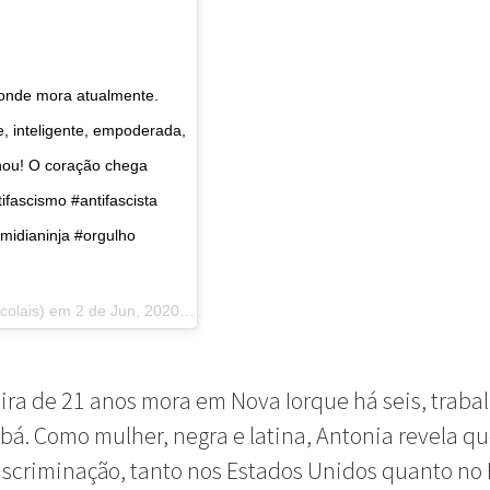
 onde mora atualmente.
, inteligente, empoderada,
rnou! O coração chega
ifascismo #antifascista
idianinja #orgulho
colais) em
2 de Jun, 2020 às 8:46 PDT
eira de 21 anos mora em Nova Iorque há seis, trab
á. Como mulher, negra e latina, Antonia revela qu
iscriminação, tanto nos Estados Unidos quanto no B