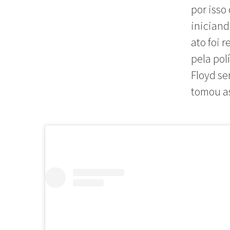
por isso
iniciand
ato foi 
pela pol
Floyd se
tomou as