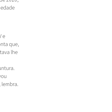
siedade
V e
onta que,
tava lhe
u
untura.
vou
, lembra.