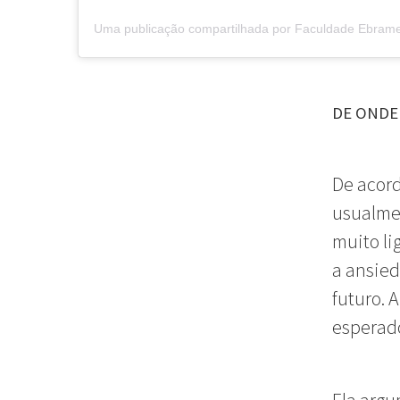
Uma publicação compartilhada por Faculdade Ebram
DE ONDE
De acord
usualmen
muito l
a ansied
futuro. 
esperado
Ela argu