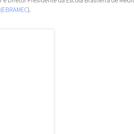
 e Diretor Presidente da Escola Brasileira de Medi
(
EBRAMEC
).