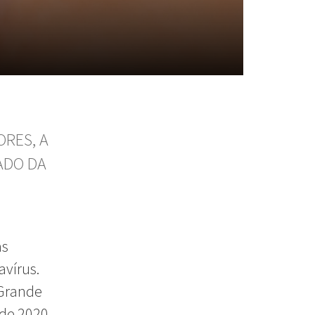
ORES, A
ADO DA
as
vírus.
 Grande
 de 2020,