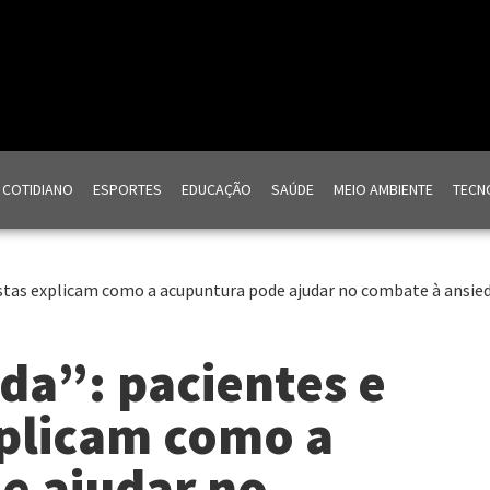
COTIDIANO
ESPORTES
EDUCAÇÃO
SAÚDE
MEIO AMBIENTE
TECNO
listas explicam como a acupuntura pode ajudar no combate à ansie
da”: pacientes e
xplicam como a
e ajudar no