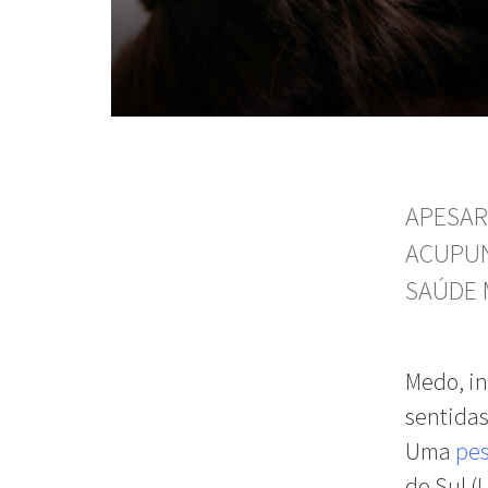
APESAR
ACUPUN
SAÚDE 
Medo, in
sentidas
Uma
pes
do Sul (