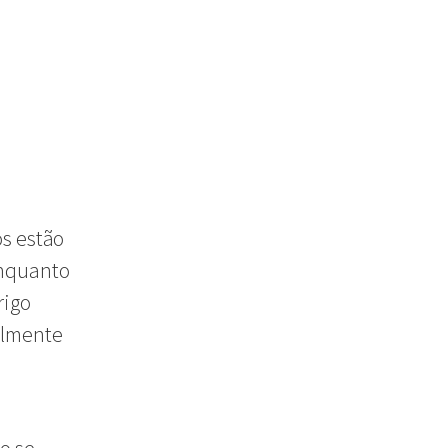
s estão
enquanto
rigo
almente
o se