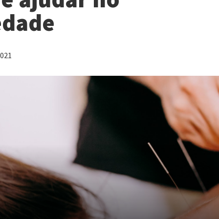
edade
2021