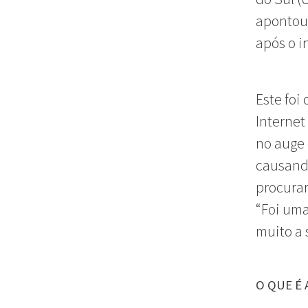
apontou 
após o i
Este foi
Internet
no auge
causando
procurar
“Foi um
muito a 
O QUE É