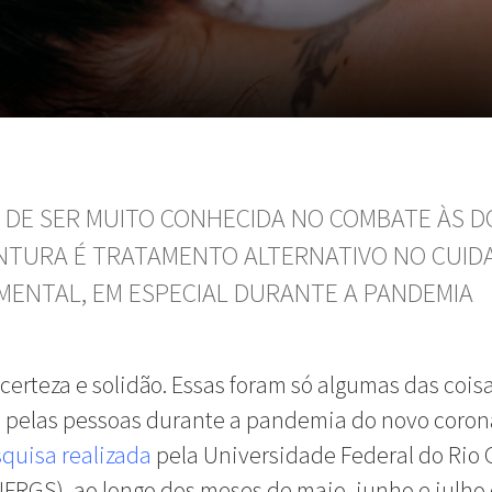
 DE SER MUITO CONHECIDA NO COMBATE ÀS D
TURA É TRATAMENTO ALTERNATIVO NO CUID
MENTAL, EM ESPECIAL DURANTE A PANDEMIA
certeza e solidão. Essas foram só algumas das cois
 pelas pessoas durante a pandemia do novo corona
quisa realizada
pela Universidade Federal do Rio
UFRGS), ao longo dos meses de maio, junho e julho