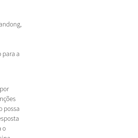
handong,
 para a
 por
unções
o possa
esposta
a o