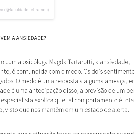
ec (@faculdade_ebramec)
 VEM A ANSIEDADE?
o com a psicóloga Magda Tartarotti, a ansiedade,
te, é confundida com o medo. Os dois sentimento
igados. O medo é uma resposta a alguma ameaça, 
ade é uma antecipação disso, a previsão de um pe
A especialista explica que tal comportamento é tot
, visto que nos mantêm em um estado de alerta.
menta que a situação torna-se preocupante quand