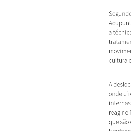
Segundo 
Acupunt
a técnic
tratamen
moviment
cultura 
A desloc
onde cir
internas
reagir e
que são 