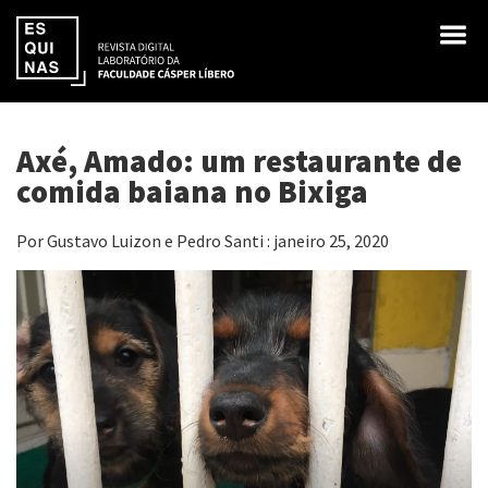
Axé, Amado: um restaurante de
comida baiana no Bixiga
Por Gustavo Luizon e Pedro Santi : janeiro 25, 2020