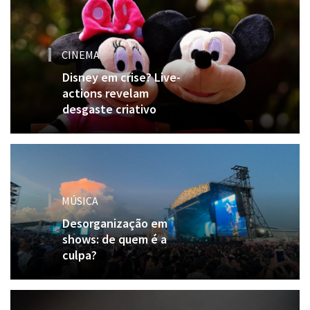
CINEMA
Disney em crise? Live-
actions revelam
desgaste criativo
MÚSICA
Desorganização em
shows: de quem é a
culpa?