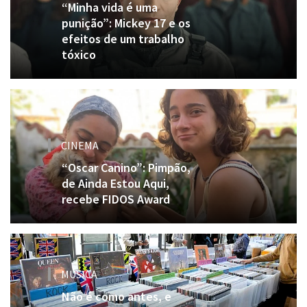
“Minha vida é uma
punição”: Mickey 17 e os
efeitos de um trabalho
tóxico
CINEMA
“Oscar Canino”: Pimpão,
de Ainda Estou Aqui,
recebe FIDOS Award
MÚSICA
Não é como antes, e