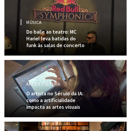
MÚSICA
Do baile ao teatro: MC
Hariel leva batidas do
funk às salas de concerto
ARTE E CULTURA
O artista no Século da IA:
como a artificialidade
impacta as artes visuais