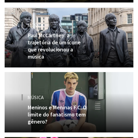
MÚSICA
Paul McCartney: a
trajetória de um ícone
que revolucionou a
música
MÚSICA
Meninos e Meninas F.C: O
limite do fanatismo tem
gênero?