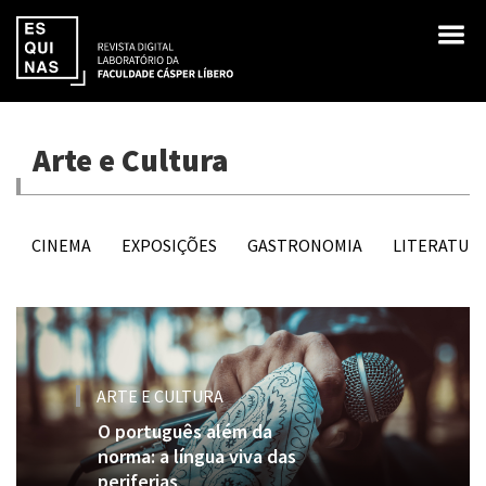
Arte e Cultura
CINEMA
EXPOSIÇÕES
GASTRONOMIA
LITERATUR
ARTE E CULTURA
O português além da
norma: a língua viva das
periferias