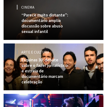
CINEMA
“Parece muito distante”:
documentário amplia
discussão sobre abuso
sexual infantil
ARTE E CULTURA
Esquinas 30: debate
sobre o fazer jornalístico
e estreia de
documentário marcam
celebração