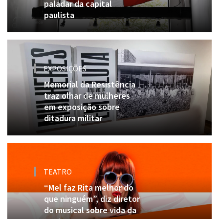
paladar da capital
paulista
EXPOSIÇÕES
Memorial da Resistência
traz olhar de mulheres
em exposição sobre
ditadura militar
TEATRO
“Mel faz Rita melhor do
que ninguém”, diz diretor
do musical sobre vida da