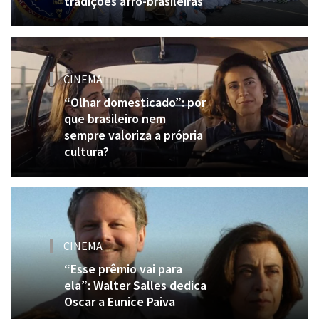
tradições afro-brasileiras
CINEMA
“Olhar domesticado”: por
que brasileiro nem
sempre valoriza a própria
cultura?
CINEMA
“Esse prêmio vai para
ela”: Walter Salles dedica
Oscar a Eunice Paiva