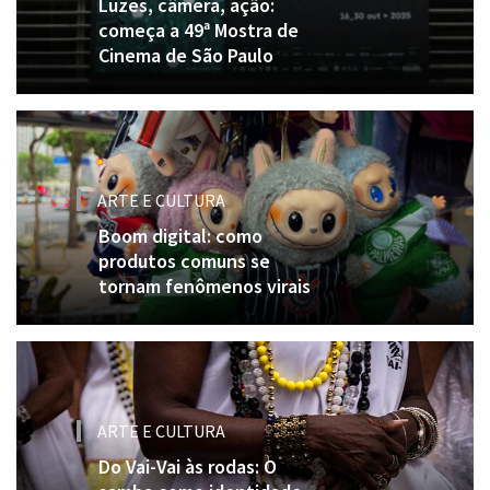
Luzes, câmera, ação:
começa a 49ª Mostra de
Cinema de São Paulo
ARTE E CULTURA
Boom digital: como
produtos comuns se
tornam fenômenos virais
ARTE E CULTURA
Do Vai-Vai às rodas: O