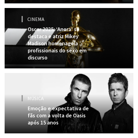
CINEMA
Oscar 2025: ‘Anora’ se
destaca e atriz Mikey
Madison homenageia
profissionais do sexo em
discurso
MÚSICA
Emoção e expectativa de
fãs com a volta de Oasis
após 15 anos