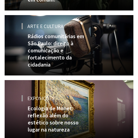
ARTE E CULTURA
Rádios comunitárias em
São Paulo: direito à
comunicação e
fortalecimento da
cidadania
EXPOSIÇÕES
Ecologia de Monet:
reflexão além do
estético sobre nosso
lugar na natureza