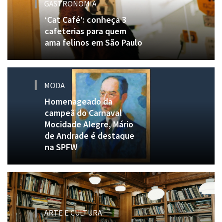
GASTRONOMIA
‘Cat Café’: conheça 3
cafeterias para quem
ama felinos em São Paulo
MODA
Homenageado da
campeã do Carnaval
Mocidade Alegre, Mário
de Andrade é destaque
na SPFW
ARTE E CULTURA