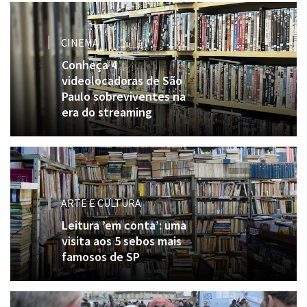
CINEMA
Conheça 4
videolocadoras de São
Paulo sobreviventes na
era do streaming
ARTE E CULTURA
Leitura ’em conta’: uma
visita aos 5 sebos mais
famosos de SP