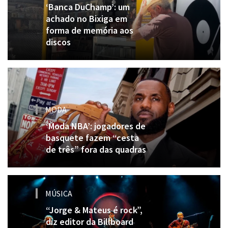
‘Banca DuChamp’: um
achado no Bixiga em
forma de memória aos
discos
MODA
‘Moda NBA’: jogadores de
basquete fazem “cesta
de três” fora das quadras
MÚSICA
“Jorge & Mateus é rock”,
diz editor da Billboard