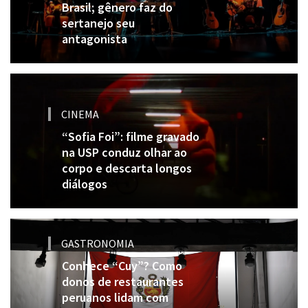
Brasil; gênero faz do
sertanejo seu
antagonista
CINEMA
“Sofia Foi”: filme gravado
na USP conduz olhar ao
corpo e descarta longos
diálogos
GASTRONOMIA
Conhece “Cuy”? Como
donos de restaurantes
peruanos lidam com