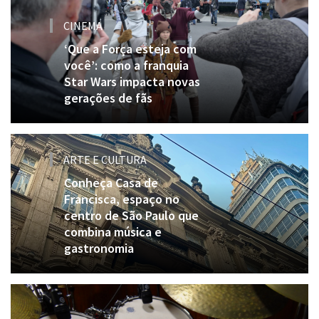
CINEMA
‘Que a Força esteja com
você’: como a franquia
Star Wars impacta novas
gerações de fãs
ARTE E CULTURA
Conheça Casa de
Francisca, espaço no
centro de São Paulo que
combina música e
gastronomia