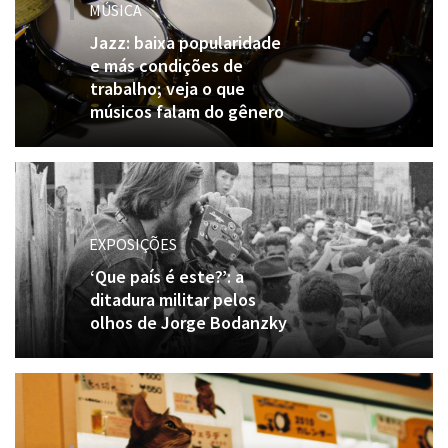
MÚSICA
Jazz: baixa popularidade
e más condições de
trabalho; veja o que
músicos falam do gênero
EXPOSIÇÕES
‘Que país é este?’: a
ditadura militar pelos
olhos de Jorge Bodanzky