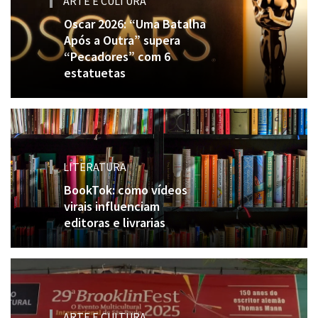
ARTE E CULTURA
Oscar 2026: “Uma Batalha
Após a Outra” supera
“Pecadores” com 6
estatuetas
LITERATURA
BookTok: como vídeos
virais influenciam
editoras e livrarias
ARTE E CULTURA