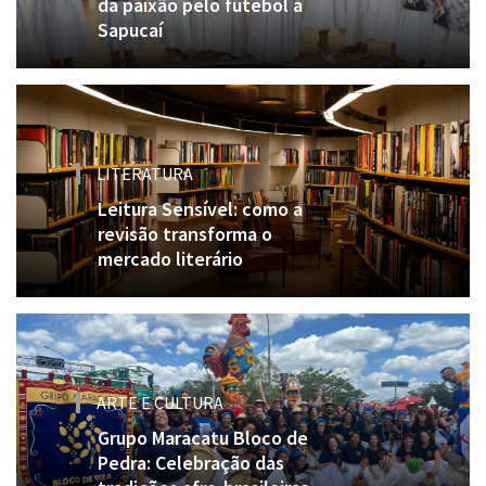
da paixão pelo futebol à
Sapucaí
LITERATURA
Leitura Sensível: como a
revisão transforma o
mercado literário
ARTE E CULTURA
Grupo Maracatu Bloco de
Pedra: Celebração das