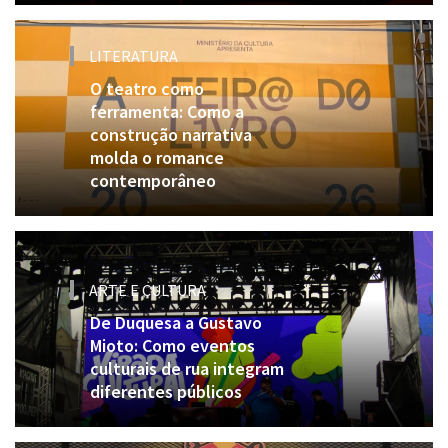
LITERATURA
O teatro como
ferramenta: Como a
construção narrativa
molda o romance
contemporâneo
ARTE E CULTURA
De Duquesa a Gustavo
Mioto: Como eventos
culturais de rua integram
diferentes públicos