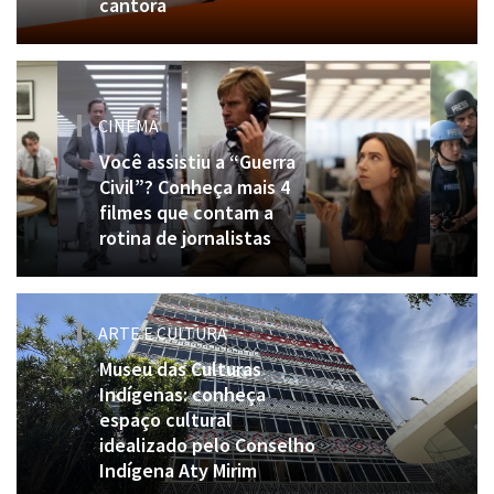
cantora
CINEMA
Você assistiu a “Guerra
Civil”? Conheça mais 4
filmes que contam a
rotina de jornalistas
ARTE E CULTURA
Museu das Culturas
Indígenas: conheça
espaço cultural
idealizado pelo Conselho
Indígena Aty Mirim