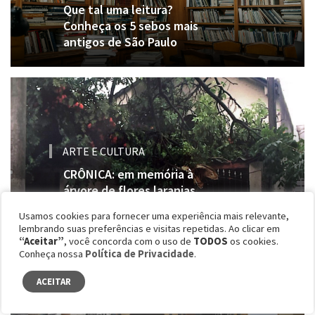
Que tal uma leitura?
Conheça os 5 sebos mais
antigos de São Paulo
ARTE E CULTURA
CRÔNICA: em memória à
árvore de flores laranjas
Usamos cookies para fornecer uma experiência mais relevante,
lembrando suas preferências e visitas repetidas. Ao clicar em
“Aceitar”
, você concorda com o uso de
TODOS
os cookies.
Conheça nossa
Política de Privacidade
.
ACEITAR
MODA
Daslu: os bastidores do