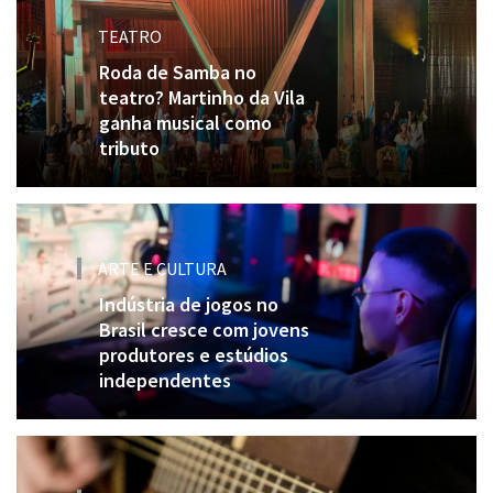
TEATRO
Roda de Samba no
teatro? Martinho da Vila
ganha musical como
tributo
ARTE E CULTURA
Indústria de jogos no
Brasil cresce com jovens
produtores e estúdios
independentes