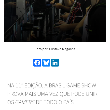
Foto por: Gustavo Maganha
Facebook
Bluesky
LinkedIn
NA 11ª EDIÇÃO, A BRASIL GAME SHOW
PROVA MAIS UMA VEZ QUE PODE UNIR
OS
GAMERS
DE TODO O PAÍS