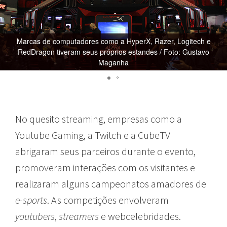
Marcas de computadores como a HyperX, Razer, Logitech e
RedDragon tiveram seus próprios estandes / Foto: Gustavo
Maganha
No quesito streaming, empresas como a
Youtube Gaming, a Twitch e a CubeTV
abrigaram seus parceiros durante o evento,
promoveram interações com os visitantes e
realizaram alguns campeonatos amadores de
e-sports
. As competições envolveram
youtubers
,
streamers
e webcelebridades.