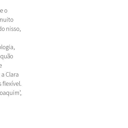
e o
 muito
do nisso,
logia,
 quão
e
 a Clara
flexível.
Joaquim’,