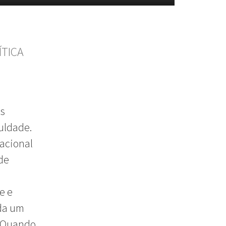
ÍTICA
as
culdade.
acional
de
e e
ada um
 “Quando