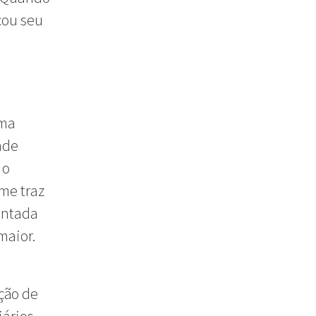
çou seu
ima
nde
 o
lme traz
intada
maior.
ção de