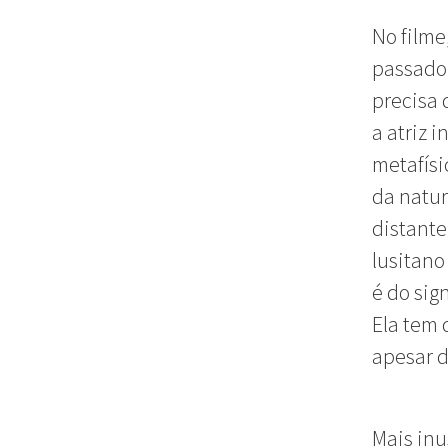
No filme
passado 
precisa 
a atriz 
metafísi
da natur
distante
lusitano
é do sig
Ela tem 
apesar d
Mais inu