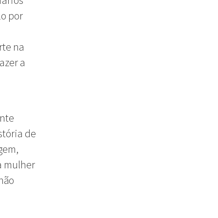
iários
o por
rte na
azer a
ente
stória de
agem,
a mulher
 não