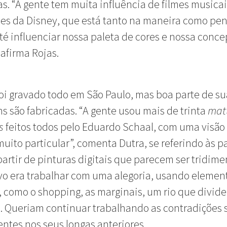
as. “A gente tem muita influência de filmes musicai
es da Disney, que está tanto na maneira como pe
até influenciar nossa paleta de cores e nossa conc
 afirma Rojas.
foi gravado todo em São Paulo, mas boa parte de su
s são fabricadas. “A gente usou mais de trinta
mat
s
feitos todos pelo Eduardo Schaal, com uma visão
muito particular”, comenta Dutra, se referindo às 
 partir de pinturas digitais que parecem ser tridime
vo era trabalhar com uma alegoria, usando elemen
 como o shopping, as marginais, um rio que divide
a. Queriam continuar trabalhando as contradições 
entes nos seus longas anteriores.