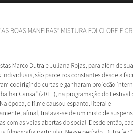
“AS BOAS MANEIRAS” MISTURA FOLCLORE E CR
stas Marco Dutra e Juliana Rojas, para além de su
s individuais, são parceiros constantes desde a fa
m codirigindo curtas e ganharam projeção intern
balhar Cansa” (2011), na programação do Festival 
Na época, o filme causou espanto, literal e
vamente, afinal, tratava-se de um misto de suspens
mas com as veias abertas do social. Desde então, c
ua filmografia particular. Nesse período, Dutra fez