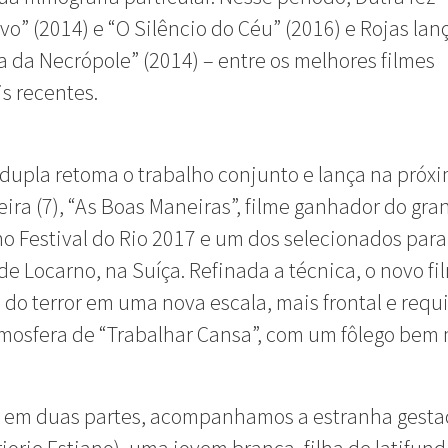
ivo” (2014) e “O Silêncio do Céu” (2016) e Rojas lan
a da Necrópole” (2014) – entre os melhores filmes
s recentes.
 dupla retoma o trabalho conjunto e lança na próx
eira (7), “As Boas Maneiras”, filme ganhador do gra
o Festival do Rio 2017 e um dos selecionados para
 de Locarno, na Suíça. Refinada a técnica, o novo fi
 do terror em uma nova escala, mais frontal e requ
mosfera de “Trabalhar Cansa”, com um fôlego bem 
o em duas partes, acompanhamos a estranha gesta