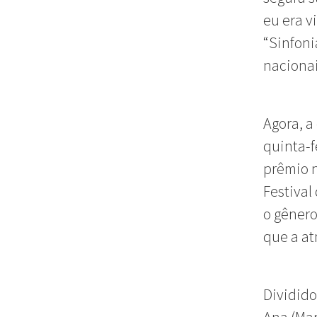
eu era v
“Sinfoni
nacionai
Agora, a
quinta-f
prêmio n
Festival
o gênero
que a at
Dividid