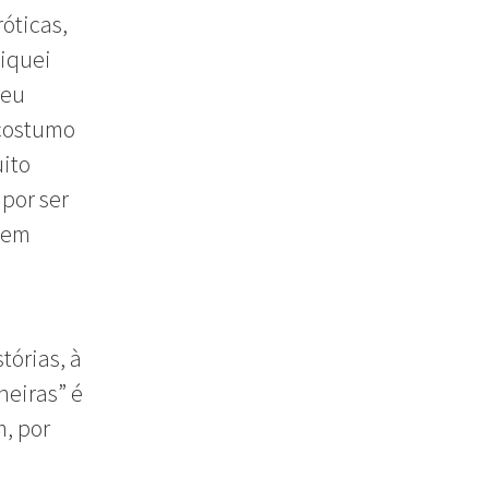
óticas,
fiquei
seu
u costumo
uito
por ser
r em
tórias, à
neiras” é
m, por