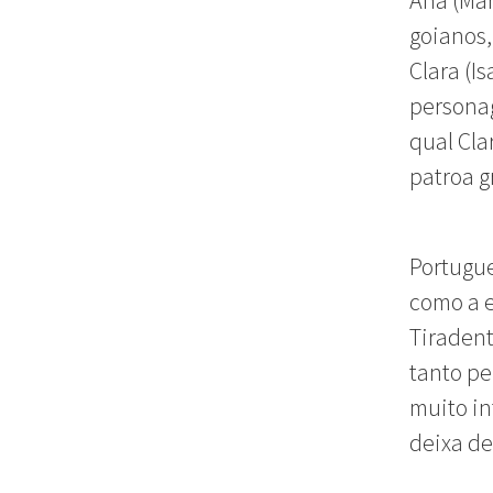
Ana (Mar
goianos
Clara (I
persona
qual Cla
patroa g
Portugue
como a e
Tiradent
tanto pe
muito i
deixa de