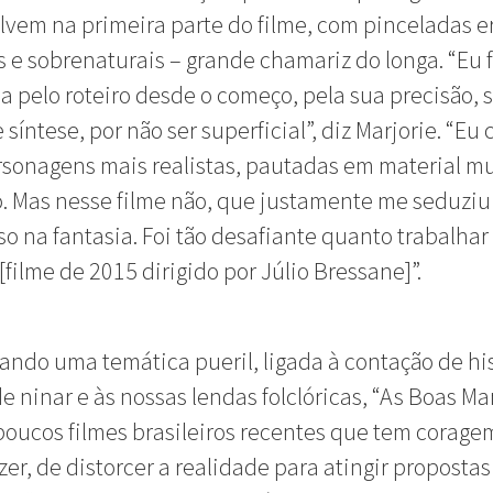
vem na primeira parte do filme, com pinceladas er
s e sobrenaturais – grande chamariz do longa. “Eu 
a pelo roteiro desde o começo, pela sua precisão, 
 síntese, por não ser superficial”, diz Marjorie. “E
rsonagens mais realistas, pautadas em material m
. Mas nesse filme não, que justamente me seduziu 
so na fantasia. Foi tão desafiante quanto trabalha
 [filme de 2015 dirigido por Júlio Bressane]”.
ndo uma temática pueril, ligada à contação de his
e ninar e às nossas lendas folclóricas, “As Boas Ma
oucos filmes brasileiros recentes que tem corage
zer, de distorcer a realidade para atingir propostas