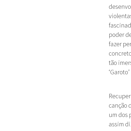
desenvol
violenta
fascinad
poder de
fazer pe
concreto
tão imer
‘Garoto’
Recupera
canção d
um dos p
assim di