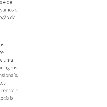
s e de
nsamos o
epção do
as
te
 e uma
paisagens
nsionais.
tos
 centro e
sociais