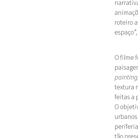
narrativ
animaçõ
roteiro 
espaço”,
O filme 
paisagen
painting
textura 
feitas a
O objeti
urbanos,
periferi
tão pres