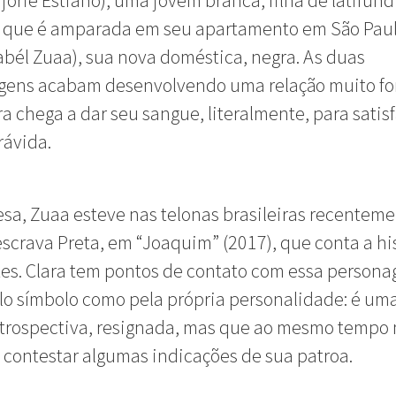
jorie Estiano), uma jovem branca, filha de latifund
, que é amparada em seu apartamento em São Paul
sabél Zuaa), sua nova doméstica, negra. As duas
gens acabam desenvolvendo uma relação muito fo
ra chega a dar seu sangue, literalmente, para satisf
rávida.
sa, Zuaa esteve nas telonas brasileiras recentem
scrava Preta, em “Joaquim” (2017), que conta a hi
es. Clara tem pontos de contato com essa person
lo símbolo como pela própria personalidade: é um
ntrospectiva, resignada, mas que ao mesmo tempo
 contestar algumas indicações de sua patroa.