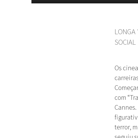
LONGA 
SOCIAL
Os cinea
carreira
Começara
com “Tra
Cannes. 
figurati
terror, 
seguiu s