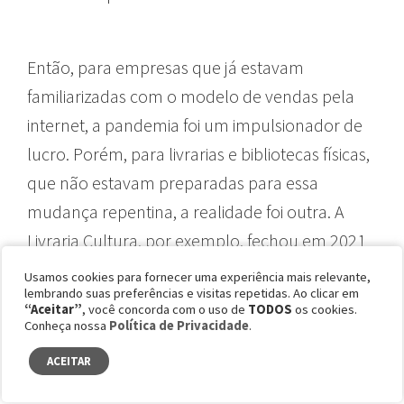
Então, para empresas que já estavam
familiarizadas com o modelo de vendas pela
internet, a pandemia foi um impulsionador de
lucro. Porém, para livrarias e bibliotecas físicas,
que não estavam preparadas para essa
mudança repentina, a realidade foi outra. A
Livraria Cultura, por exemplo, fechou em 2021
duas de suas maiores unidades de São Paulo:
Usamos cookies para fornecer uma experiência mais relevante,
lembrando suas preferências e visitas repetidas. Ao clicar em
as do Shopping Villa-Lobos, Bourbon e uma no
“Aceitar”
, você concorda com o uso de
TODOS
os cookies.
Paraná, no Shopping Curitiba. Assim como a
Conheça nossa
Política de Privacidade
.
Cultura e outras livrarias que tiveram seu
ACEITAR
comércio sabotado pela quarentena,