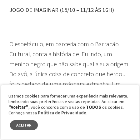
JOGO DE IMAGINAR (15/10 – 11/12 ÀS 16H)
O espetáculo, em parceria com o Barracão
Cultural, conta a história de Eulindo, um
menino negro que não sabe qual a sua origem.
Do avô, a única coisa de concreto que herdou
foi o pedaço de uma máscara estranha. Um
dia, porém, Eulindo pega o objeto e vai parar
Usamos cookies para fornecer uma experiência mais relevante,
lembrando suas preferências e visitas repetidas. Ao clicar em
dentro de um teatro. É aí que a aventura
“Aceitar”
, você concorda com o uso de
TODOS
os cookies.
Conheça nossa
Política de Privacidade
.
começa. Sediados em todos os sábados e
domingos até dezembro.
ACEITAR