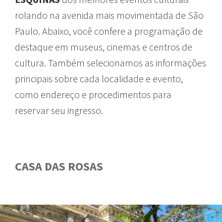
rolando
na
avenida
mais
movimentada
de São
Paulo.
Abaixo
,
você
confere
a
programação
de
destaque
em
museus
, cinemas e
centros
de
cultura
.
Também
selecionamos
as
informações
principais
sobre
cada
localidade
e
evento
,
como
endereço
e
procedimentos
para
reservar
seu
ingresso
.
CASA DAS ROSAS
GUIA