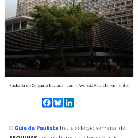
Fachada do Conjunto Nacional, com a Avenida Paulista em frente.
Facebook
Bluesky
LinkedIn
O
Guia da Paulista
traz
a
seleção
semanal
de
ESQUINAS
dos
melhores
eventos
culturais