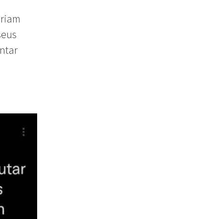
eriam
seus
entar