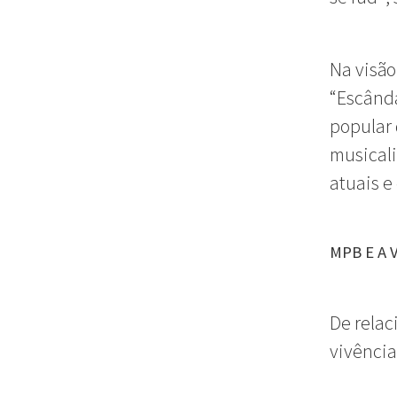
Na visão
“Escânda
popular 
musicali
atuais e
MPB E A 
De relac
vivência