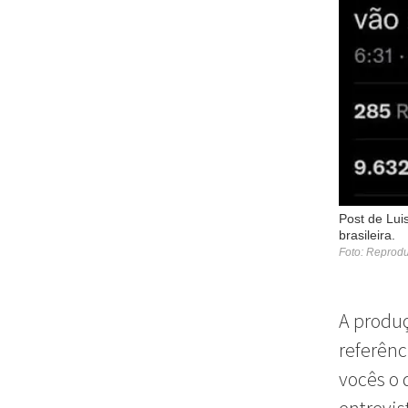
Post de Lui
brasileira.
Foto: Reprod
A produç
referênc
vocês o 