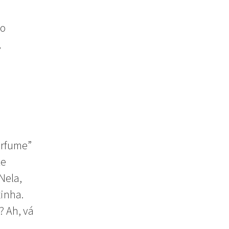
co
,
erfume”
te
Nela,
zinha.
? Ah, vá