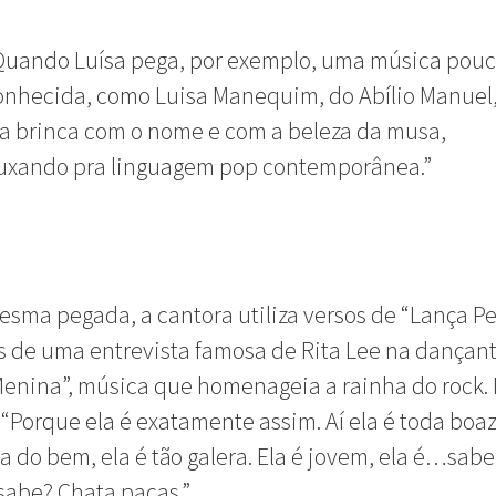
Quando Luísa pega, por exemplo, uma música pou
onhecida, como Luisa Manequim, do Abílio Manuel
la brinca com o nome e com a beleza da musa,
uxando pra linguagem pop contemporânea.”
sma pegada, a cantora utiliza versos de “Lança P
s de uma entrevista famosa de Rita Lee na dançan
enina”, música que homenageia a rainha do rock. 
: “Porque ela é exatamente assim. Aí ela é toda boa
da do bem, ela é tão galera. Ela é jovem, ela é…sabe
 sabe? Chata pacas.”