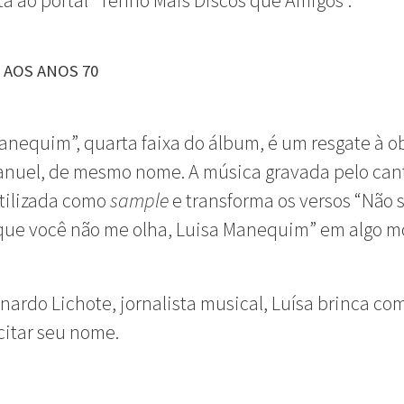
ta ao portal “Tenho Mais Discos que Amigos”.
 AOS ANOS 70
anequim”, quarta faixa do álbum, é um resgate à o
anuel, de mesmo nome. A música gravada pelo can
tilizada como
sample
e transforma os versos “Não s
que você não me olha, Luisa Manequim” em algo m
nardo Lichote, jornalista musical, Luísa brinca com
 citar seu nome.