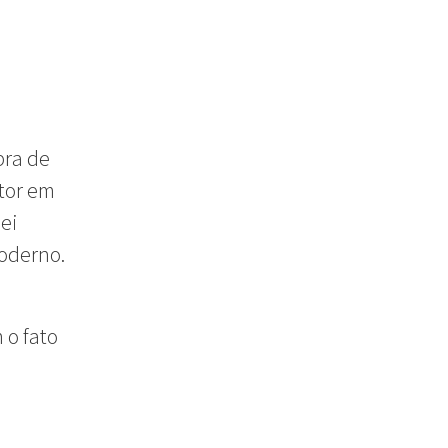
bra de
tor em
ei
oderno.
 o fato