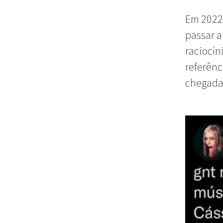
Em 2022
passar a
raciocín
referên
chegada 