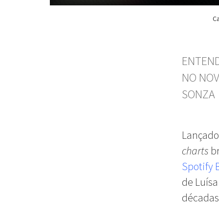
Ca
ENTEND
NO NOV
SONZA
Lançado 
charts
br
Spotify 
de Luísa
décadas 