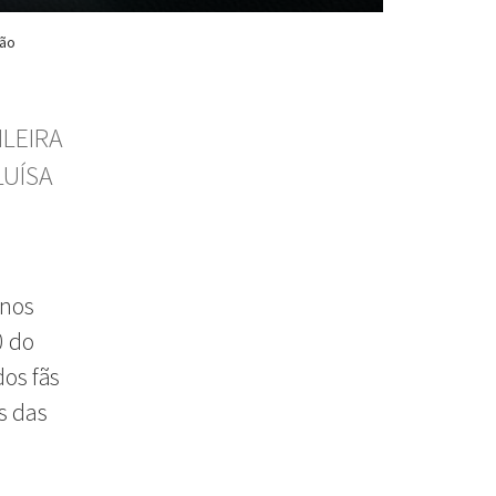
ção
ILEIRA
LUÍSA
 nos
0 do
os fãs
s das