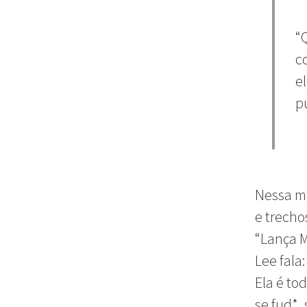
“
c
e
p
Nessa me
e trecho
“Lança M
Lee fala
Ela é to
se fud*,