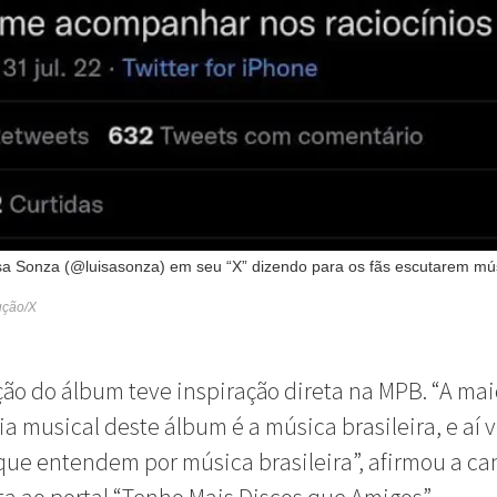
sa Sonza (@luisasonza) em seu “X” dizendo para os fãs escutarem mú
ução/X
ão do álbum teve inspiração direta na MPB. “A mai
ia musical deste álbum é a música brasileira, e aí
que entendem por música brasileira”, afirmou a c