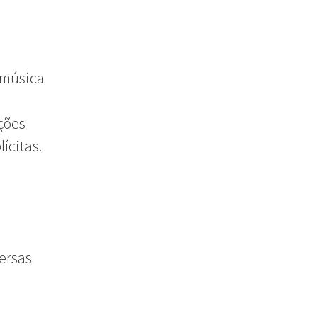
 música
ções
ícitas.
versas