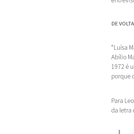
entrevis
DE VOLTA
“Luísa M
Abílio M
1972 é u
porque 
Para Leo
da letra