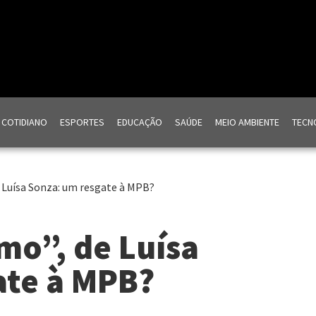
COTIDIANO
ESPORTES
EDUCAÇÃO
SAÚDE
MEIO AMBIENTE
TECNO
 Luísa Sonza: um resgate à MPB?
mo”, de Luísa
ate à MPB?