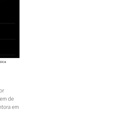
sica
or
 vem de
antora em