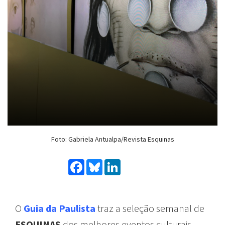
Foto: Gabriela Antualpa/Revista Esquinas
Facebook
Bluesky
LinkedIn
O
Guia da Paulista
traz
a
seleção
semanal
de
ESQUINAS
dos
melhores
eventos
culturais