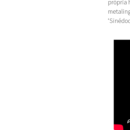
própria 
metalin
‘Sinédoq