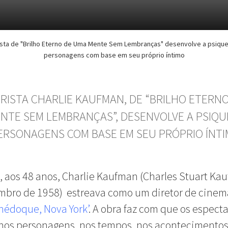
ista de "Brilho Eterno de Uma Mente Sem Lembranças" desenvolve a psiqu
personagens com base em seu próprio íntimo
IRISTA CHARLIE KAUFMAN, DE “BRILHO ETERN
NTE SEM LEMBRANÇAS”, DESENVOLVE A PSIQU
ERSONAGENS COM BASE EM SEU PRÓPRIO ÍNT
 aos 48 anos, Charlie Kaufman (Charles Stuart Ka
mbro de 1958) estreava como um diretor de cinem
inédoque, Nova York’
. A obra faz com que os espect
nos personagens, nos tempos, nos acontecimento