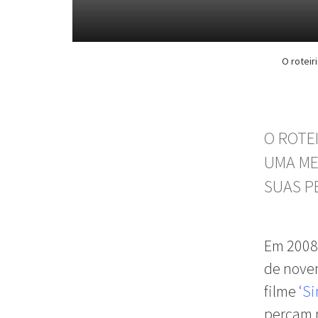
O roteir
O ROTE
UMA ME
SUAS P
Em 2008,
de nove
filme
‘S
percam 