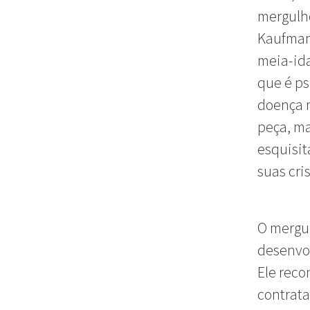
mergulh
Kaufman
meia-ida
que é ps
doença m
peça, ma
esquisit
suas cri
O mergu
desenvol
Ele reco
contrata