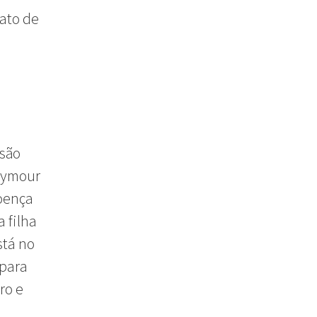
fato de
 são
Seymour
doença
 filha
stá no
 para
ro e