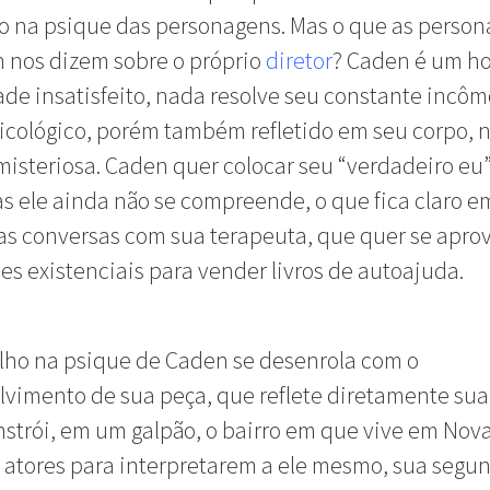
o na psique das personagens. Mas o que as person
 nos dizem sobre o próprio
diretor
? Caden é um 
de insatisfeito, nada resolve seu constante incô
icológico, porém também refletido em seu corpo, n
isteriosa. Caden quer colocar seu “verdadeiro eu
s ele ainda não se compreende, o que fica claro e
as conversas com sua terapeuta, que quer se aprov
ses existenciais para vender livros de autoajuda.
lho na psique de Caden se desenrola com o
vimento de sua peça, que reflete diretamente sua
nstrói, em um galpão, o bairro em que vive em Nova
 atores para interpretarem a ele mesmo, sua segu