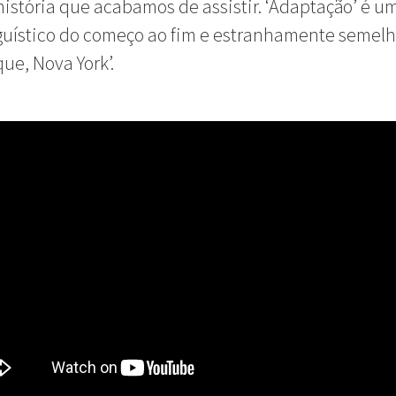
história que acabamos de assistir. ‘Adaptação’ é u
guístico do começo ao fim e estranhamente semelh
ue, Nova York’.