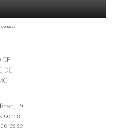
e de suas
O DE
E DE
IMO
ufman, 19
a com o
adores se
s