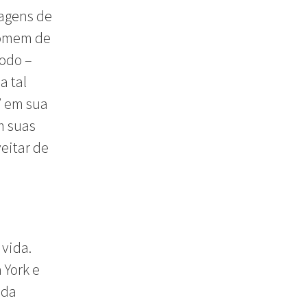
agens de
homem de
modo –
a tal
” em sua
m suas
eitar de
 vida.
 York e
nda