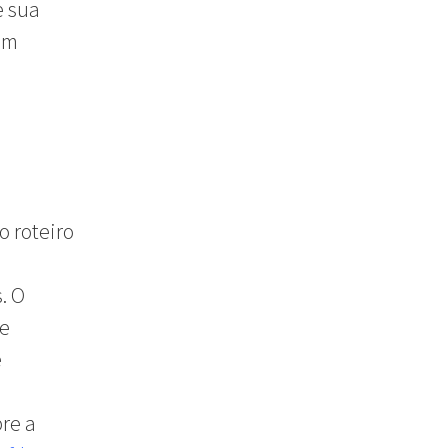
e sua
um
o roteiro
. O
de
e
a
bre a