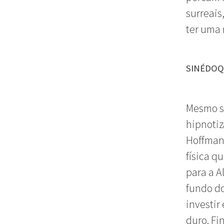
surreais
ter uma 
SINÉDOQ
Mesmo se
hipnotiz
Hoffman)
física q
para a A
fundo do
investir
duro. Fi