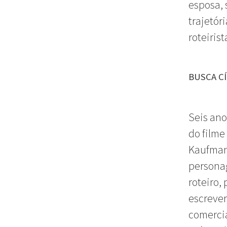
esposa, 
trajetór
roteiris
BUSCA CÍ
Seis ano
do filme
Kaufman,
persona
roteiro,
escrever
comercia