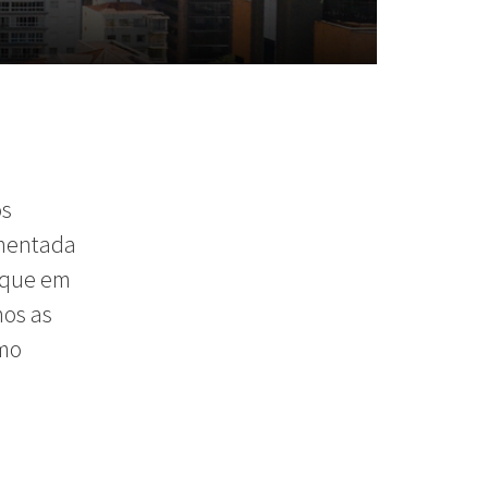
s
imentada
aque em
mos as
omo