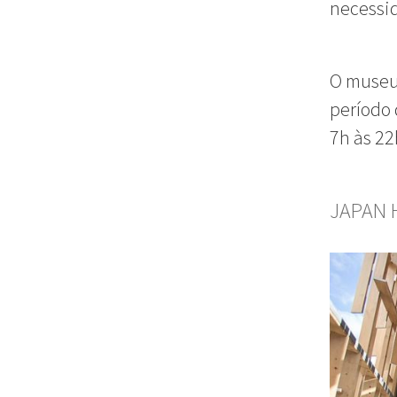
necessi
O museu 
período 
7h às 22
JAPAN