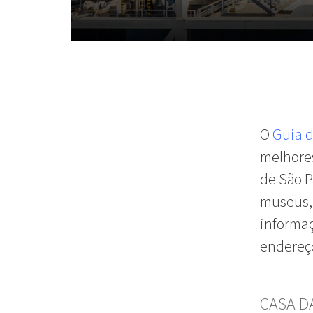
O
Guia d
melhore
de São P
museus,
informaç
endereço
CASA D