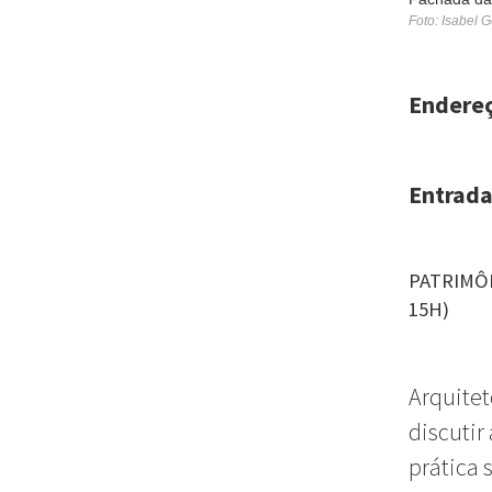
Foto: Isabel 
Endere
Entrada
PATRIMÔN
15H)
Arquitet
discutir 
prática 