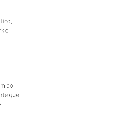
tico,
rk e
ém do
orte que
e