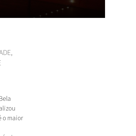
ADE,
E
 Bela
alizou
 o maior