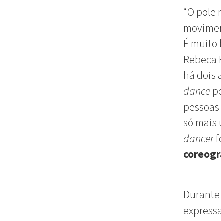
“O pole 
moviment
É muito 
Rebeca B
há dois 
dance
po
pessoas
só mais 
dancer
f
coreogr
Durante 
expressa