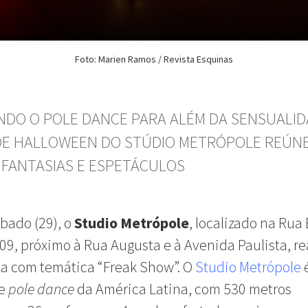
Foto: Marien Ramos / Revista Esquinas
NDO O POLE DANCE PARA ALÉM DA SENSUALID
DE HALLOWEEN DO
STÚDIO
METRÓPOLE REÚN
 FANTASIAS E ESPETÁCULOS
bado (29), o
Studio Metrópole
, localizado na Rua
409, próximo à Rua Augusta e à Avenida Paulista, re
a com temática “Freak Show”. O
Studio Metrópole
é
de
pole dance
da América Latina, com 530 metros