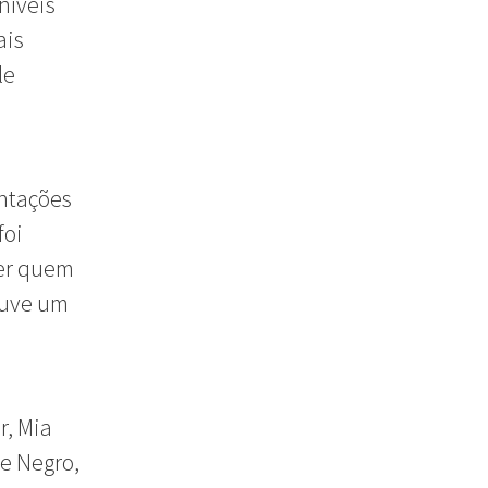
níveis
ais
le
entações
foi
er quem
ouve um
r, Mia
ne Negro,