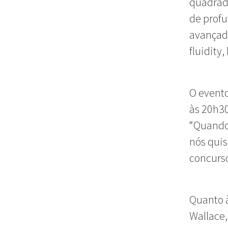
quadrado
de profu
avançada
fluidity,
O evento
às 20h30
“Quando
nós quis
concurso
Quanto à
Wallace,