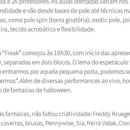
s e 26 professores. As aulas ofertadas variam nos 
ndidade e vão desde bases de pole até técnicas m
s, como pole spin (barra giratória), exotic pole, po
 lira, tecido acrobático e flexibilidade.
 “Freak” começou às 19h30, com início das apres
, separadas em dois blocos. O lema do espetáculo 
 entrarmos por aquela pequena porta, podemos s
ermos”. Além de diversas performances ao vivo, h
 de fantasias de halloween.
s fantasias, não faltou criatividade: Freddy Kruege
 caveiras, bruxas, Pennywise, Sia, freira Valak, Cis