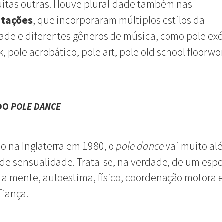
itas outras. Houve pluralidade também nas
ntações
, que incorporaram múltiplos estilos da
de e diferentes gêneros de música, como pole exó
k, pole acrobático, pole art, pole old school floorwo
 DO
POLE DANCE
o na Inglaterra em 1980, o
pole dance
vai muito al
de sensualidade. Trata-se, na verdade, de um esp
 a mente, autoestima, físico, coordenação motora 
iança.