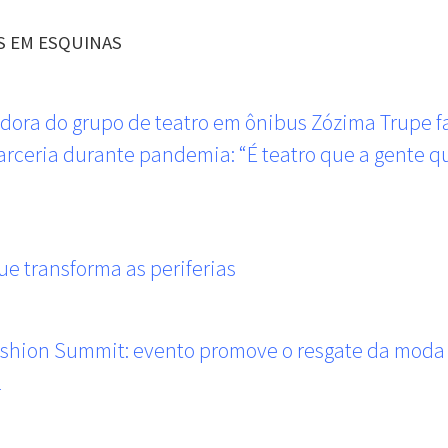
S EM ESQUINAS
ora do grupo de teatro em ônibus Zózima Trupe f
arceria durante pandemia: “É teatro que a gente q
ue transforma as periferias
ashion Summit: evento promove o resgate da moda
l