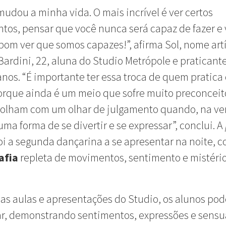
mudou a minha vida. O mais incrível é ver certos
os, pensar que você nunca será capaz de fazer e 
bom ver que somos capazes!”, afirma Sol, nome artí
ardini, 22, aluna do Studio Metrópole e praticant
anos. “É importante ter essa troca de quem pratica
rque ainda é um meio que sofre muito preconceit
 olham com um olhar de julgamento quando, na ve
uma forma de se divertir e se expressar”, conclui. A
oi a segunda dançarina a se apresentar na noite,
afia
repleta de movimentos, sentimento e mistério
as aulas e apresentações do Studio, os alunos po
r, demonstrando sentimentos, expressões e sensu