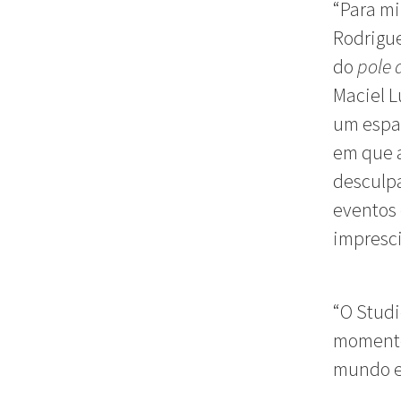
“Para mi
Rodrigue
do
pole 
Maciel L
um espa
em que 
desculpa
eventos 
impresci
“O Studi
momento 
mundo e 