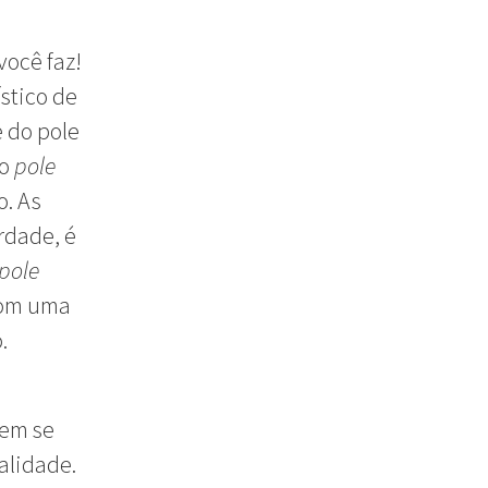
você faz!
stico de
e do pole
 o
pole
o. As
rdade, é
pole
 com uma
.
dem se
alidade.