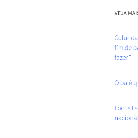
VEJA MAI
Cofundad
fim de p
fazer”
O balé q
Focus F
naciona