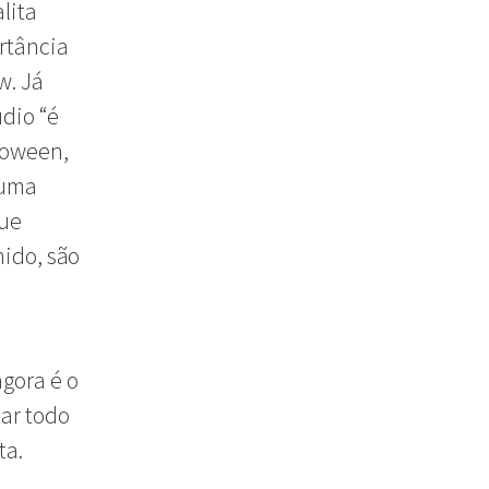
lita
rtância
w. Já
dio “é
loween,
 uma
que
hido, são
gora é o
tar todo
ta.