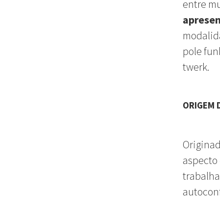
entre mu
aprese
modalida
pole fun
twerk.
ORIGEM
Originad
aspecto 
trabalha
autoconf