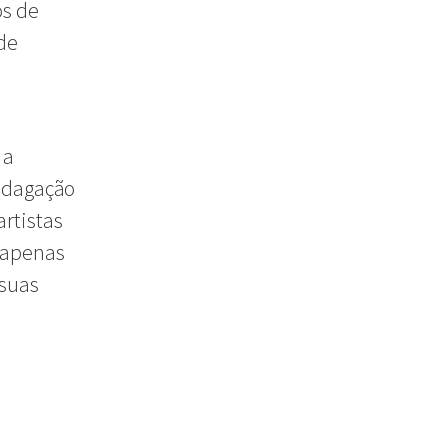
os de
de
 a
indagação
rtistas
 apenas
 suas