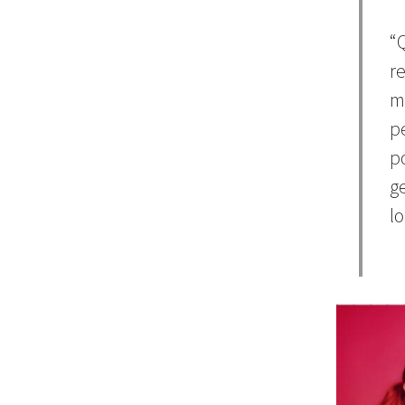
“
r
m
p
p
g
lo