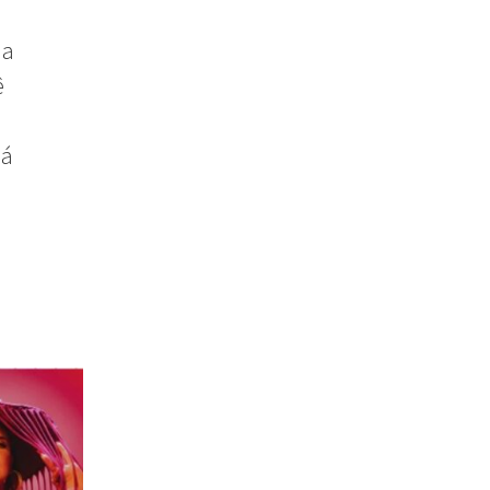
 a
ê
há