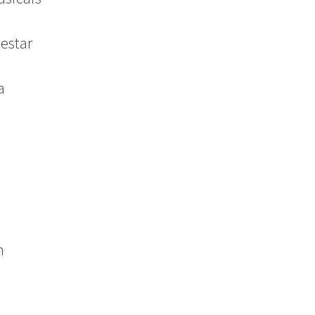
 estar
a
m