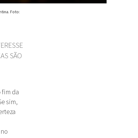
tina. Foto:
TERESSE
CAS SÃO
 fim da
e sim,
erteza
 no