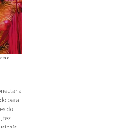
eto e
onectar a
ndo para
mes do
, fez
usicais