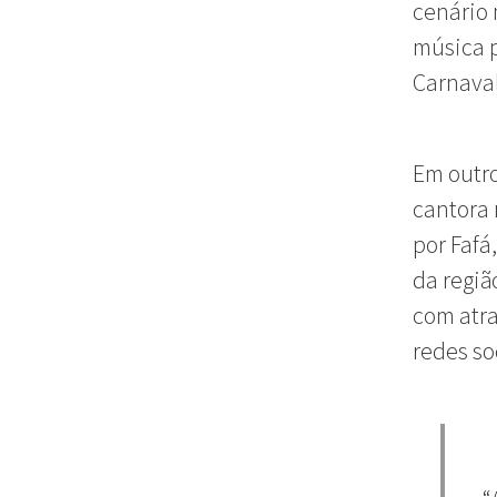
cenário 
música p
Carnava
Em outro
cantora 
por Fafá
da regiã
com atra
redes so