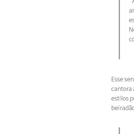
“
a
e
N
c
Esse se
cantora
estilos 
b
eiradã