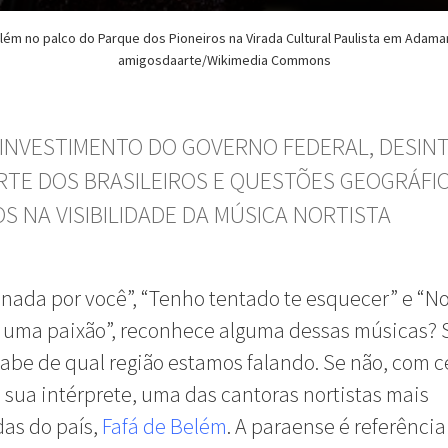
lém no palco do Parque dos Pioneiros na Virada Cultural Paulista em Adaman
amigosdaarte/Wikimedia Commons
INVESTIMENTO DO GOVERNO FEDERAL, DESIN
RTE DOS BRASILEIROS E QUESTÕES GEOGRÁFI
OS NA VISIBILIDADE DA MÚSICA NORTISTA
ada por você”, “Tenho tentado te esquecer” e “No
 uma paixão”, r
econhece alguma dessas músicas? S
sabe de qual região estamos falando. Se não, com c
sua intérprete, uma das cantoras nortistas mais
as do país,
Fafá de Belém
. A paraense é referência