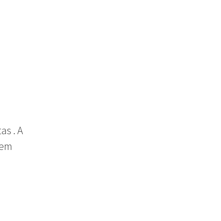
stas
.
A
 em