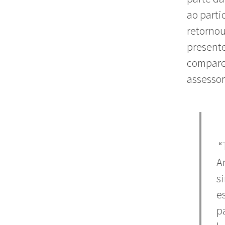
ao parti
retornou
presente
compare
assessor
“
A
s
e
p