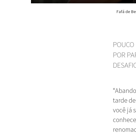
Fafá de Be
POUCO 
POR PA
DESAFI
“Abandon
tarde de
você já 
conhece 
renomad