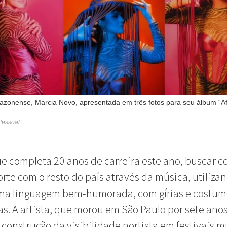
zonense, Marcia Novo, apresentada em três fotos para seu álbum “Af
Pessoal
e completa 20 anos de carreira este ano, buscar c
orte com o resto
do país através
da música, utiliza
uma linguagem
bem-humorada
, com gírias e costu
s.
A artista, que morou em São Paulo por sete anos
 construção da visibilidade nortista em festivais m