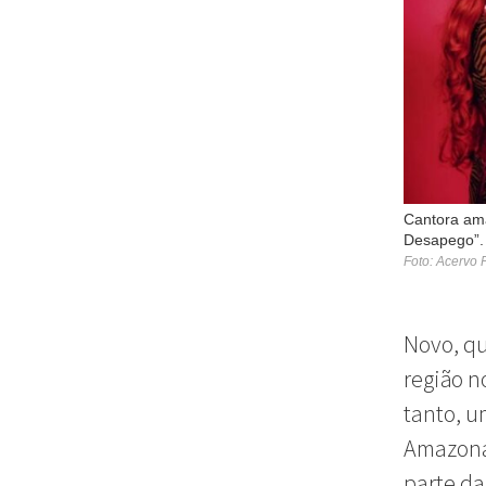
Cantora ama
Desapego”.
Foto: Acervo 
Novo, qu
região n
tanto, 
Amazona
parte da