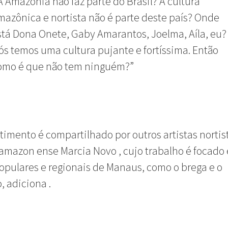
A Amazônia não faz parte do Brasil? A cultura
mazônica e nortista não é parte deste país? Onde
stá Dona Onete, Gaby Amarantos, Joelma, Aíla, eu?
ós temos uma cultura pujante e fortíssima. Então
omo é que não tem ninguém?”
ntimento
é compartilhad
o
por outros artistas norti
amazon
ense
Marcia
Novo
,
cujo trabalho é focado
populares e regionais de Manaus,
como o brega e o
o, adiciona
.