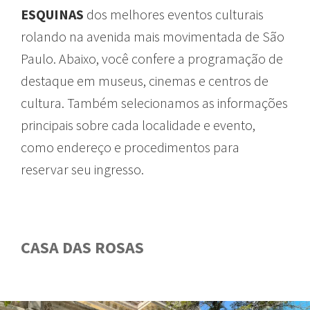
ESQUINAS
dos
melhores
eventos
culturais
rolando
na
avenida
mais
movimentada
de São
Paulo.
Abaixo
,
você
confere
a
programação
de
destaque
em
museus
, cinemas e
centros
de
cultura
.
Também
selecionamos
as
informações
principais
sobre
cada
localidade
e
evento
,
como
endereço
e
procedimentos
para
reservar
seu
ingresso
.
CASA DAS ROSAS
GUIA