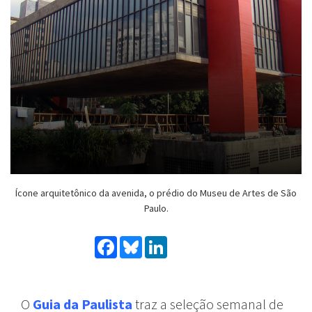
Ícone arquitetônico da avenida, o prédio do Museu de Artes de São
Paulo.
Facebook
Bluesky
LinkedIn
O
Guia da Paulista
traz
a
seleção
semanal
de