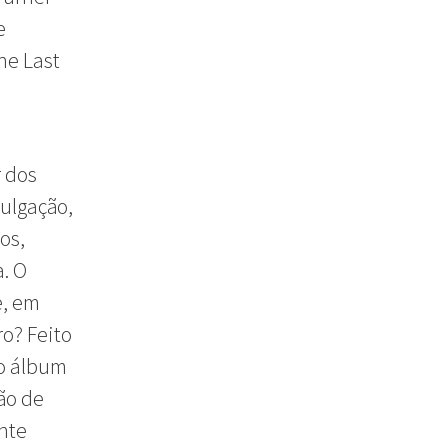
e
he Last
r dos
ulgação,
os,
. O
e, em
ro? Feito
 o álbum
ão de
nte