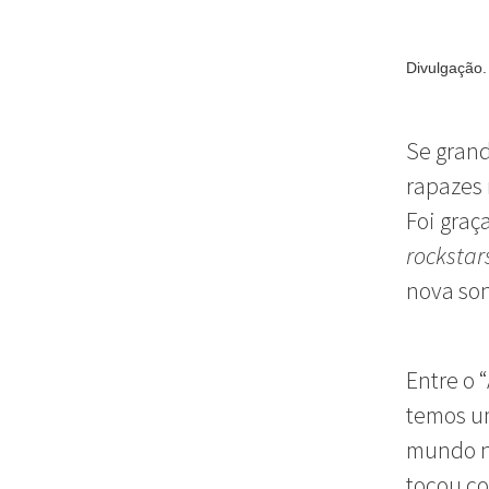
Divulgação.
Se grand
rapazes 
Foi graç
rockstar
nova so
Entre o 
temos um
mundo nã
tocou co