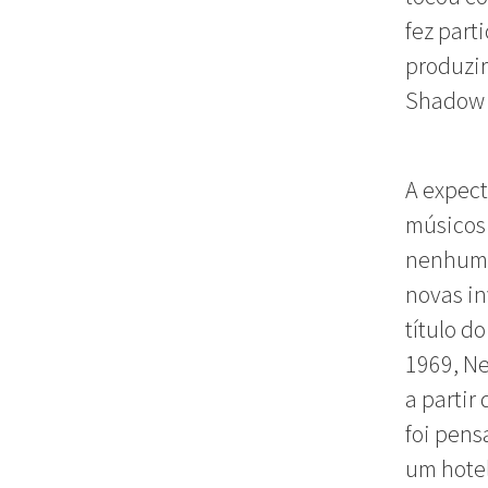
fez part
produzir
Shadow 
A expect
músicos
nenhum 
novas in
título d
1969, Ne
a partir
foi pens
um hotel