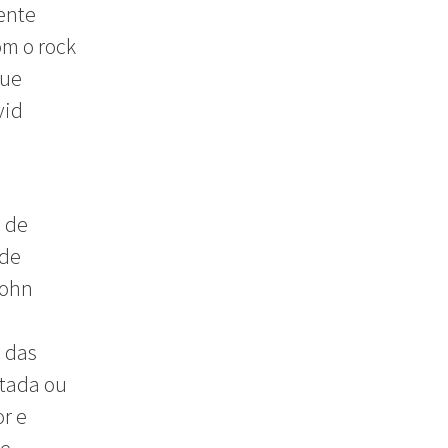
ente
om o rock
que
vid
o de
 de
John
 das
itada ou
or e