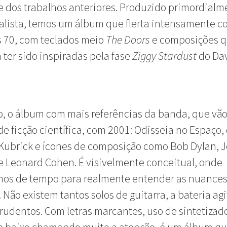
e dos trabalhos anteriores. Produzido primordialm
alista, temos um álbum que flerta intensamente c
 70, com teclados meio
The Doors
e composições 
ter sido inspiradas pela fase
Ziggy Stardust
do Da
to, o álbum com mais referências da banda, que vã
e ficção científica, com 2001: Odisseia no Espaço,
Kubrick e ícones de composição como Bob Dylan, 
 Leonard Cohen. É visivelmente conceitual, onde
mos de tempo para realmente entender as nuances
 Não existem tantos solos de guitarra, a bateria ag
grudentos. Com letras marcantes, uso de sintetizad