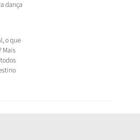
ra dança
l, o que
? Mais
 todos
estino