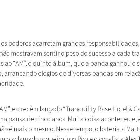
es poderes acarretam grandes responsabilidades,
não mostravam sentir o peso do sucesso a cada tra
as ao “AM”, o quinto álbum, que a banda ganhou o s
s
, arrancando elogios de diversas bandas em relaç
noridade.
“AM” e o recém lançado “Tranquility Base Hotel & C
a pausa de cinco anos. Muita coisa aconteceu e, é
o é mais o mesmo. Nesse tempo, o baterista Matt
m o aclamado roqueiro Iggy Pop e o vocalista Alex 