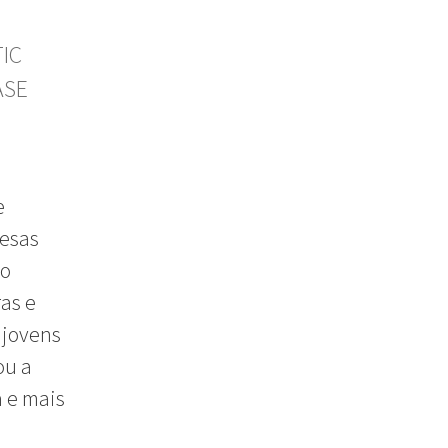
IC
ASE
e
lesas
 o
as e
 jovens
ou a
 e mais