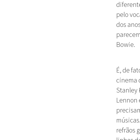
diferent
pelo voc
dos anos
parecem 
Bowie.
É, de fa
cinema d
Stanley 
Lennon e
precisa
músicas.
refrãos 