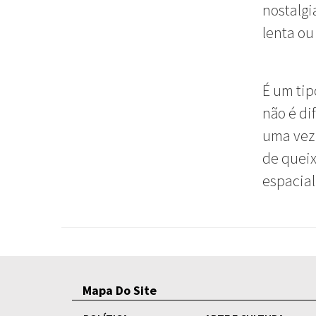
nostalgi
lenta ou
É um tip
não é di
uma vez 
de queix
espacia
Mapa Do Site