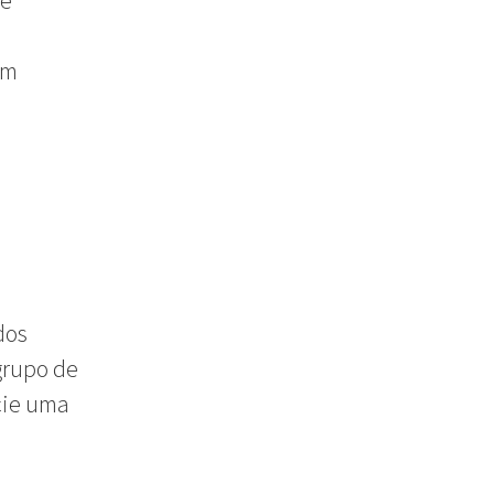
ue
um
dos
grupo de
icie uma