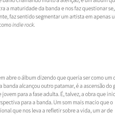
de baixo chamando muito a atenção, é um álbum q
a a maturidade da banda e nos faz questionar se,
te, faz sentido segmentar um artista em apenas 
 como
indie rock
.
em abre o álbum dizendo que queria ser como um 
 a banda alcançou outro patamar, é a ascensão do 
 jovem para a fase adulta. É, talvez, a obra que in
rspectiva para a banda. Um som mais macio que o
onal que nos leva a refletir sobre a vida, um ar de