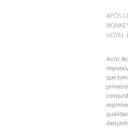
APÓS C
MONKEY
HOTEL 
Arctic M
impossív
que toma
primeiro
conquist
espinhen
qualida
dançant