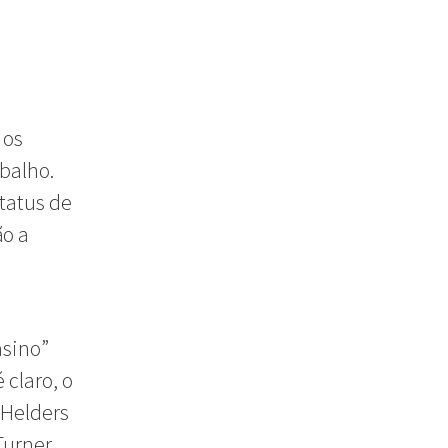
 os
balho.
tatus de
ão a
asino”
 claro, o
 Helders
Turner