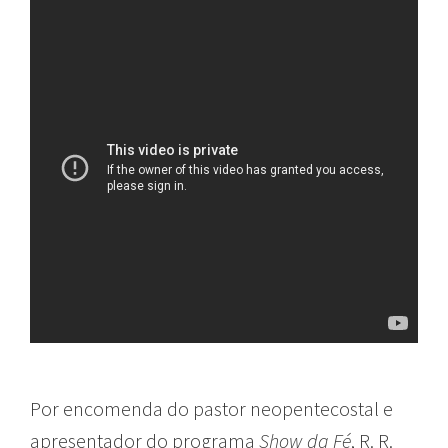
Por encomenda do pastor neopentecostal e
apresentador do programa
Show da Fé
, R. R.