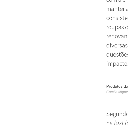
manter a
consiste
roupas 
renovan
diversas
questões
impactos
Produtos da
Camila Migue
Segund
na
fast 