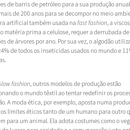
es de barris de petróleo para a sua produção anual
mais de 200 anos para se decompor no meio ambie
bra artificial também usada na
fast fashion
, a visco
 matéria prima a celulose, requer a derrubada d
es de árvores por ano. Por sua vez, o algodão utili
24% de todos os inseticidas usados no mundo e 1
as.
slow fashion
, outros modelos de produção estão
onando o mundo têxtil ao tentar redefinir os proce
ão. A moda ética, por exemplo, aposta numa produ
 os limites éticos tanto de um humano para outro 
m para um animal. Ela adota costumes como o ve