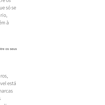
tre os
ue só se
rio,
bém à
tre os seus
ros,
vel está
marcas
s