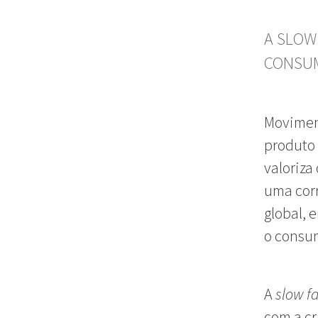
A SLOW
CONSU
Moviment
produto 
valoriza
uma corr
global, 
o consu
A
slow f
com a c