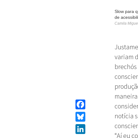
Slow para q
de acessibi
Camila Migue
Justamen
variam d
brechós
conscien
produçã
maneira 
conside
Facebook
notícia 
conscien
Bluesky
“Aí eu c