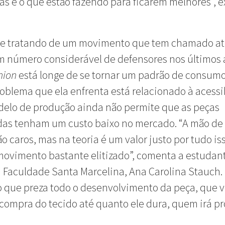
s e o que estão fazendo para ficarem melhores”, ex
e tratando de um movimento que tem chamado at
 número considerável de defensores nos últimos 
hion
está longe de se tornar um padrão de consumo
oblema que ela enfrenta está relacionado à acessi
elo de produção ainda não permite que as peças
as tenham um custo baixo no mercado. “A mão de 
ão caros, mas na teoria é um valor justo por tudo is
movimento bastante elitizado”, comenta a estudan
Faculdade Santa Marcelina, Ana Carolina Stauch.
 que preza todo o desenvolvimento da peça, que v
compra do tecido até quanto ele dura, quem irá pr