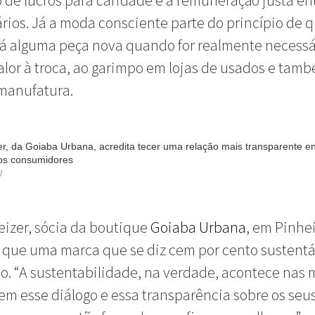
 de lucros para caridade e a remuneração justa en
rios. Já a moda consciente parte do princípio de q
á alguma peça nova quando for realmente necessá
lor à troca, ao garimpo em lojas de usados e tam
manufatura.
er, da Goiaba Urbana, acredita tecer uma relação mais transparente en
 os consumidores
l
eizer, sócia da boutique
Goiaba Urbana
, em Pinhei
 que uma marca que se diz cem por cento sustentá
. “A sustentabilidade, na verdade, acontece nas 
em esse diálogo e essa transparência sobre os seu