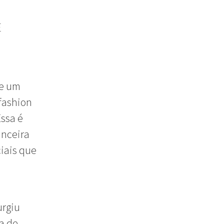
E
de um
fashion
Essa é
anceira
iais que
urgiu
a de