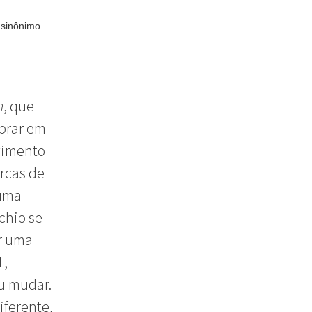
 sinônimo
n
, que
mprar em
vimento
rcas de
 uma
chio se
r uma
1,
u mudar.
iferente,