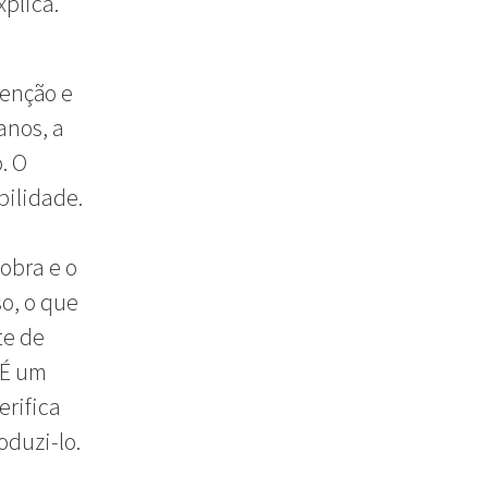
plica.
enção e
anos, a
. O
bilidade.
obra e o
so, o que
te de
 É um
erifica
oduzi-lo.