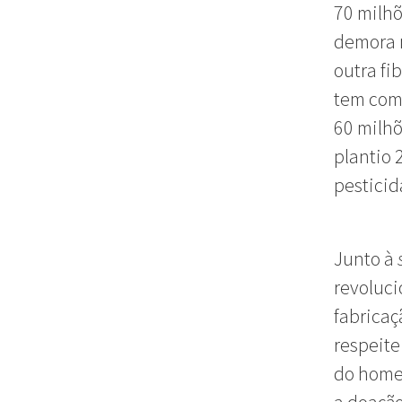
70 milhõ
demora 
outra fi
tem como
60 milhõ
plantio 
pesticid
Junto à
revoluci
fabricaç
respeite
do home