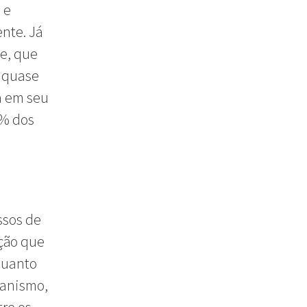
 e
nte. Já
se, que
e quase
za em seu
1% dos
ssos de
ção que
quanto
ganismo,