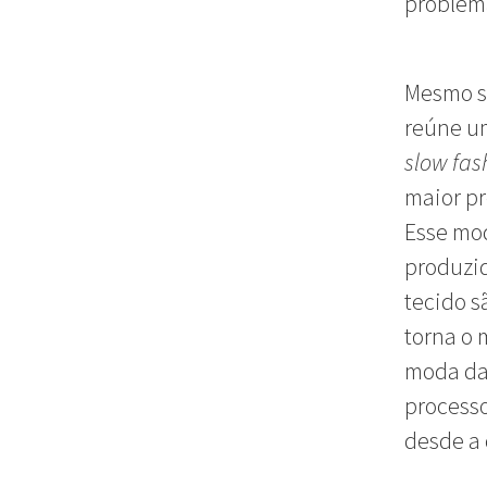
problema
Mesmo s
reúne um
slow fas
maior pr
Esse mod
produzid
tecido s
torna o 
moda da 
processo
desde a 