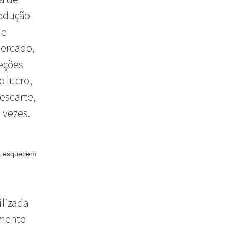
rodução
de
mercado,
eções
o lucro,
escarte,
 vezes.
la esquecem
ilizada
amente