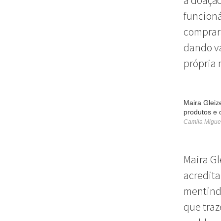
a doação
funcioná
comprar
dando va
própria 
Maira Gleiz
produtos e
Camila Migue
Maira Gl
acredita
mentindo
que traz