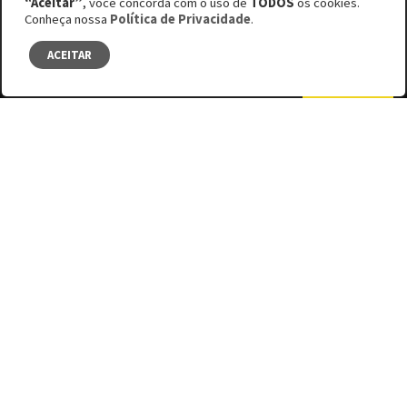
“Aceitar”
, você concorda com o uso de
TODOS
os cookies.
Edição #63
Conheça nossa
Política de Privacidade
.
Pancadão além da quebrada
ACEITAR
SUMÁRIO
Facebook
Bluesky
LinkedIn
DISCRIMINADO NO PRÓPRIO PAÍS, FUNK
SE PROFISSIONALIZA E GANHA O
MUNDO
Quando não é pela fala que o público é