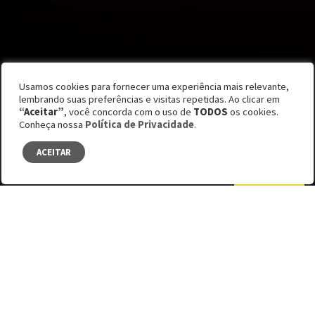
Por Carolina Campos, Lucas Ximenez e Nathalia
Usamos cookies para fornecer uma experiência mais relevante,
Lopes
lembrando suas preferências e visitas repetidas. Ao clicar em
“Aceitar”
, você concorda com o uso de
TODOS
os cookies.
Edição #63
Conheça nossa
Política de Privacidade
.
Vidas ciganas
ACEITAR
SUMÁRIO
Facebook
Bluesky
LinkedIn
SURGIDOS ANTES DA ERA CRISTÃ,
MEMBROS DESSA COMUNIDADE AINDA