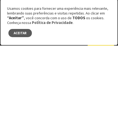
Usamos cookies para fornecer uma experiência mais relevante,
Por Thiago Bio
lembrando suas preferências e visitas repetidas. Ao clicar em
“Aceitar”
, você concorda com o uso de
TODOS
os cookies.
Edição #63
Conheça nossa
Política de Privacidade
.
Da invasão à imersão
ACEITAR
SUMÁRIO
Facebook
Bluesky
LinkedIn
POR MEIO DE SUAS LENTES, O
FOTÓGRAFO LEONIL JUNIOR CAPTURA A
RELIGIOSIDADE BRASILEIRA E GANHA
DESTAQUE NO PAÍS E NO EXTERIOR