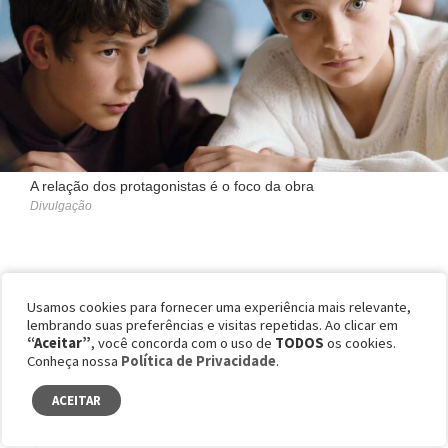
A relação dos protagonistas é o foco da obra
Divulgação
SINOPSE
Usamos cookies para fornecer uma experiência mais relevante,
lembrando suas preferências e visitas repetidas. Ao clicar em
“Aceitar”
, você concorda com o uso de
TODOS
os cookies.
Conheça nossa
Política de Privacidade
.
Léo e Remi são dois melhores amigos de 13
ACEITAR
anos cujo vínculo aparentemente inquebrável