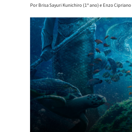
Por Brisa Sayuri Kunichiro (1º ano) e Enzo Cipriano 