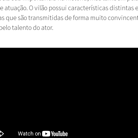
e atuação. O vilão possui características distintas 
as que são transmitidas de forma muito convincen
pelo talento do ator.