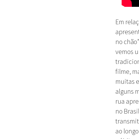
Em relaç
apresen
no chão”
vemos um
tradicio
filme, m
muitas e
alguns m
rua apre
no Brasi
transmit
ao longo