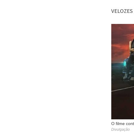
VELOZES
O filme con
Divulgação