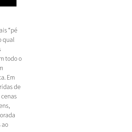
ais “pé
o qual
s
em todo o
om
ca. Em
ridas de
s cenas
ens,
lorada
s ao