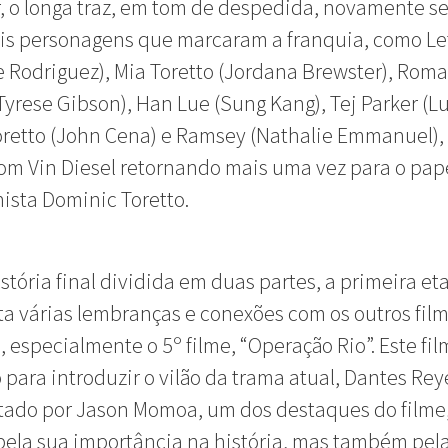
r, o longa traz, em tom de despedida, novamente s
is personagens que marcaram a franquia, como Let
e Rodriguez), Mia Toretto (Jordana Brewster), Rom
Tyrese Gibson), Han Lue (Sung Kang), Tej Parker (Lu
retto (John Cena) e Ramsey (Nathalie Emmanuel),
om Vin Diesel retornando mais uma vez para o pap
ista Dominic Toretto.
stória final dividida em duas partes, a primeira et
a várias lembranças e conexões com os outros fil
, especialmente o 5º filme, “Operação Rio”. Este fil
o para introduzir o vilão da trama atual, Dantes Rey
tado por Jason Momoa, um dos destaques do filme
ela sua importância na história, mas também pel