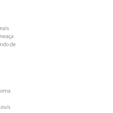
mais
ameaça
undo de
torna
Louis