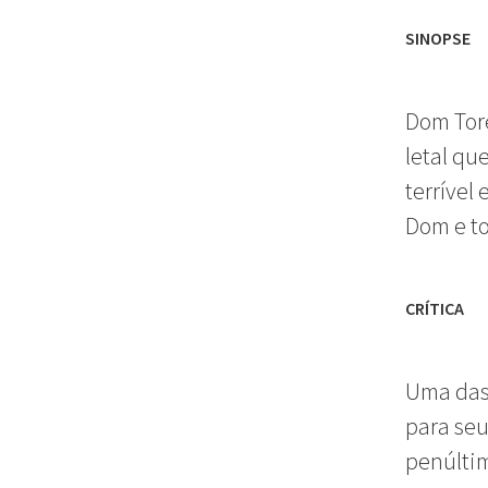
SINOPSE
Dom Tore
letal qu
terrível
Dom e to
CRÍTICA
Uma das 
para seu
penúltim