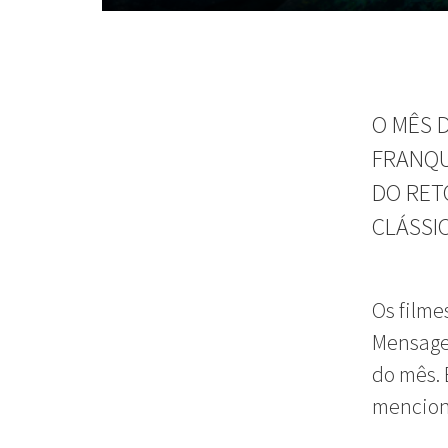
O MÊS 
FRANQU
DO RET
CLÁSSI
Os filme
Mensage
do mês. 
mencio