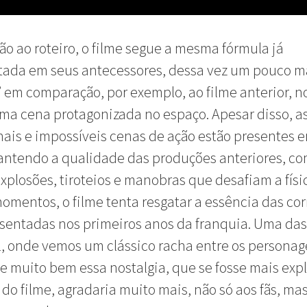
ão ao roteiro, o filme segue a mesma fórmula já
tada em seus antecessores, dessa vez um pouco m
 em comparação, por exemplo, ao filme anterior, n
a cena protagonizada no espaço. Apesar disso, a
nais e impossíveis cenas de ação estão presentes 
antendo a qualidade das produções anteriores, c
xplosões, tiroteios e manobras que desafiam a físi
omentos, o filme tenta resgatar a essência das cor
sentadas nos primeiros anos da franquia. Uma da
l, onde vemos um clássico racha entre os personag
e muito bem essa nostalgia, que se fosse mais exp
 do filme, agradaria muito mais, não só aos fãs, ma