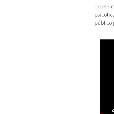
excelent
psicótic
público 