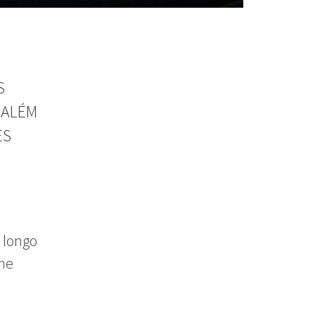
S
 ALÉM
ES
 longo
lme