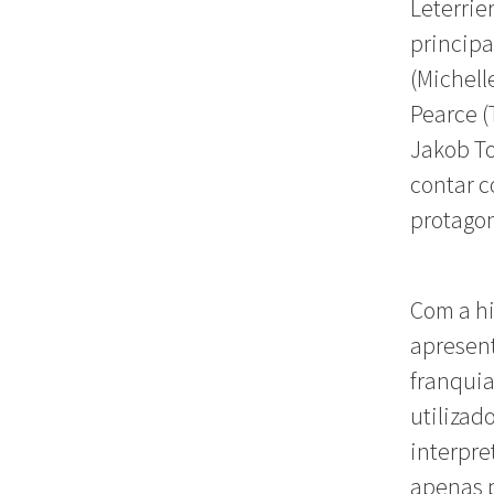
Leterrie
principa
(Michell
Pearce (
Jakob To
contar c
protagon
Com a hi
apresent
franquia
utilizad
interpre
apenas p