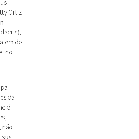
eus
ty Ortiz
an
dacris),
 além de
el do
apa
mes da
me é
es,
, não
a sua