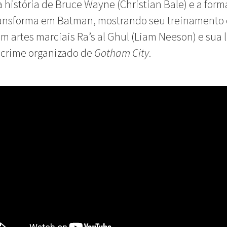
a história de Bruce Wayne (Christian Bale) e a for
transforma em Batman, mostrando seu treinamento
m artes marciais Ra’s al Ghul (Liam Neeson) e sua 
 crime organizado de
Gotham City
.