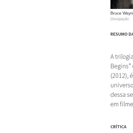
Bruce Wayn
Divulgação
RESUMO D
A trilogi
Begins” 
(2012), 
universo
dessa se
em filme
CRÍTICA