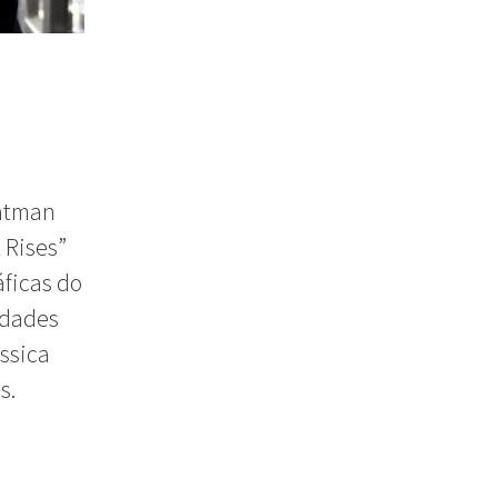
Batman
 Rises”
ficas do
idades
ssica
s.