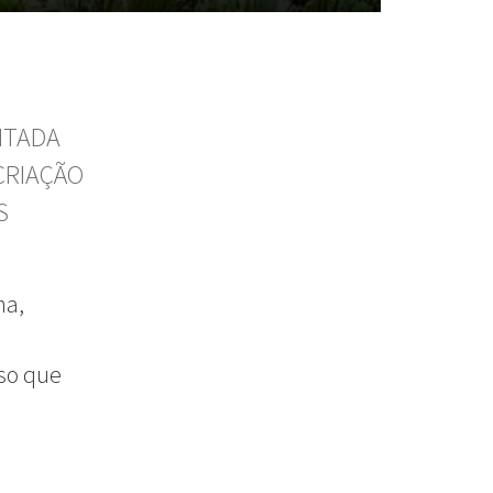
NTADA
CRIAÇÃO
S
ma,
sso que