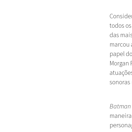
Conside
todos os
das mais
marcou a
papel d
Morgan F
atuações
sonoras
Batman 
maneira
personag