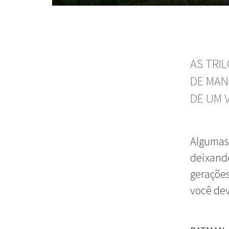
AS TRI
DE MAN
DE UM 
Algumas 
deixando
gerações
você dev