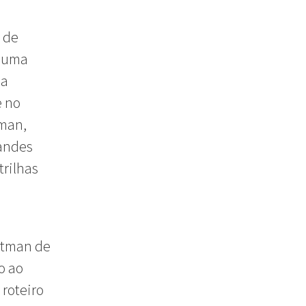
 de
é uma
ia
e no
dman,
randes
rilhas
Batman de
o ao
 roteiro