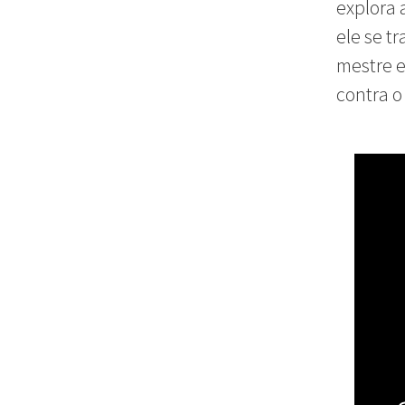
explora 
ele se 
mestre e
contra o