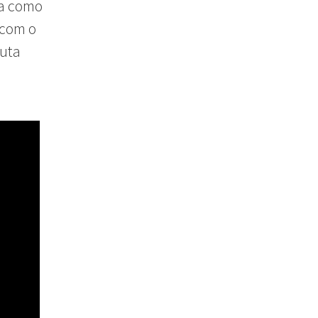
ma como
 com o
luta