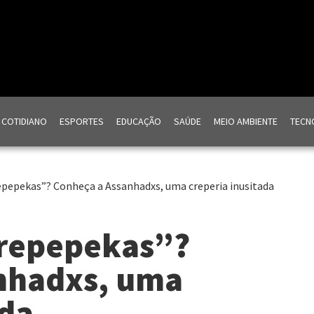
COTIDIANO
ESPORTES
EDUCAÇÃO
SAÚDE
MEIO AMBIENTE
TECNO
repepekas”? Conheça a Assanhadxs, uma creperia inusitada
Crepepekas”?
nhadxs, uma
ada