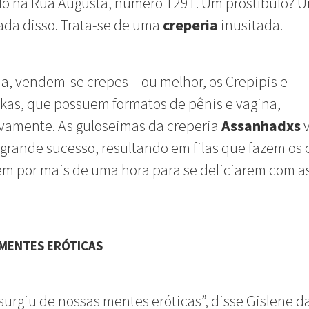
do na Rua Augusta, número 1291. Um prostíbulo? 
da disso. Trata-se de uma
creperia
inusitada.
ja, vendem-se crepes – ou melhor, os Crepipis e
as, que possuem formatos de pênis e vagina,
vamente. As guloseimas da creperia
Assanhadxs
grande sucesso, resultando em filas que fazem os 
m por mais de uma hora para se deliciarem com a
E MENTES ERÓTICAS
 surgiu de nossas mentes eróticas”, disse Gislene da