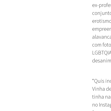
ex-profe
conjunto
erotism
empreend
alavanca
com foto
LGBTQIA+
desanim
“Quis in
Vinha de
tinha na
no Insta