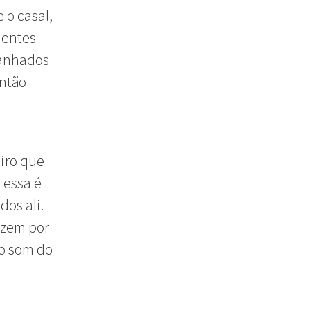
 o casal,
ientes
sanhados
então
eiro que
 essa é
os ali.
izem por
 o som do