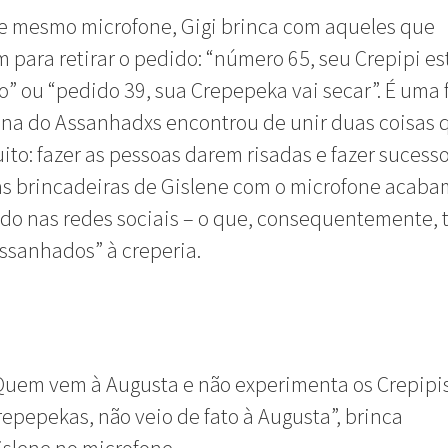
e mesmo microfone, Gigi brinca com aqueles que
para retirar o pedido: “número 65, seu Crepipi es
” ou “pedido 39, sua Crepepeka vai secar”. É uma
na do Assanhadxs encontrou de unir duas coisas 
ito: fazer as pessoas darem risadas e fazer sucesso
as brincadeiras de Gislene com o microfone acaba
ndo nas redes sociais – o que, consequentemente, 
ssanhados” à creperia.
Quem vem à Augusta e não experimenta os Crepipi
repepekas, não veio de fato à Augusta”, brinca