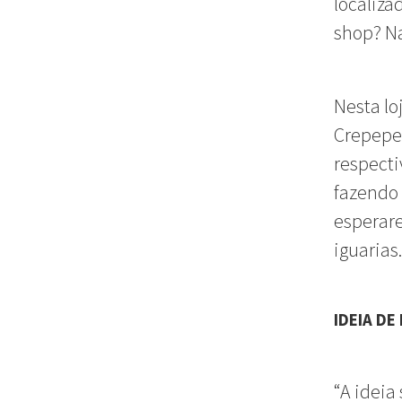
localiza
shop? Na
Nesta lo
Crepepek
respecti
fazendo 
esperare
iguarias.
IDEIA D
“A ideia