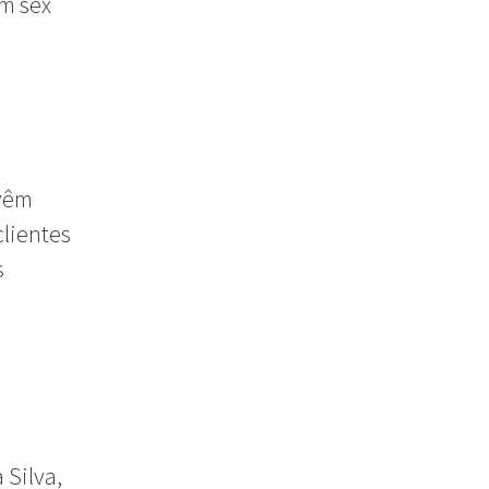
Um sex
vêm
clientes
s
 Silva,