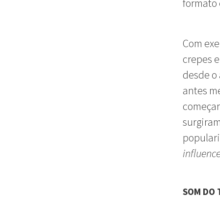
formato 
Com exem
crepes e
desde o 
antes me
começara
surgiram
populari
influenc
SOM DO 