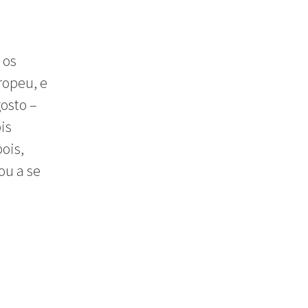
 os
ropeu, e
osto –
is
ois,
ou a se