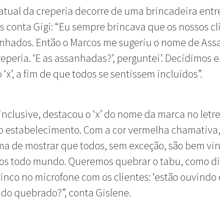
tual da creperia decorre de uma brincadeira entre
 conta Gigi: “Eu sempre brincava que os nossos cl
anhados. Então o Marcos me sugeriu o nome de As
reperia. ‘E as assanhadas?’, perguntei’. Decidimos 
 ‘x’, a fim de que todos se sentissem incluidos”.
 inclusive, destacou o ‘x’ do nome da marca no letr
 o estabelecimento. Com a cor vermelha chamativa,
a de mostrar que todos, sem exceção, são bem vind
mos todo mundo. Queremos quebrar o tabu, como d
brinco no microfone com os clientes: ‘estão ouvindo
do quebrado?”, conta Gislene.