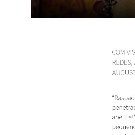
COM VI
REDES,
AUGUST
“Raspad
penetra
apetite!”
pequeno