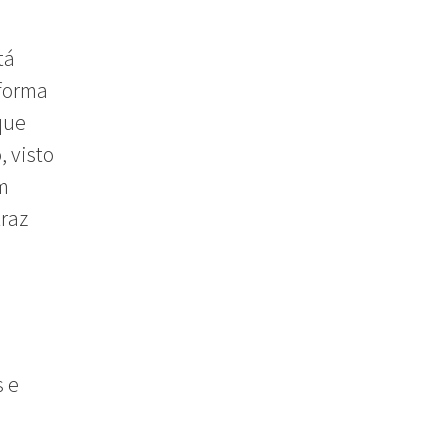
tá
 forma
que
, visto
m
traz
s e