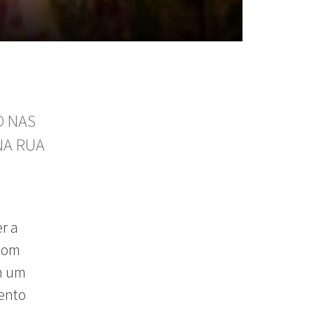
O NAS
NA RUA
r a
bom
m um
ento