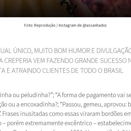
Foto: Reprodução / Instagram de @assanhadxs
SUAL ÚNICO, MUITO BOM HUMOR E DIVULGAÇÃ
 A CREPERIA VEM FAZENDO GRANDE SUCESSO 
A E ATRAINDO CLIENTES DE TODO O BRASIL
inha ou peludinha?”;
“A forma de pagamento vai se
ção ou a encoxadinha?;
“Passou, gemeu, aprovou: 
.
Frases inusitadas como essas viraram bordões e
 – porém extremamente excêntrico – estabelecim