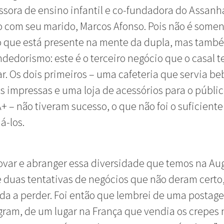
ssora de ensino infantil e co-fundadora do Assan
 com seu marido, Marcos Afonso. Pois não é somen
o que está presente na mente da dupla, mas tamb
edorismo: este é o terceiro negócio que o casal t
r. Os dois primeiros – uma cafeteria que servia be
s impressas e uma loja de acessórios para o públi
 – não tiveram sucesso, o que não foi o suficiente
á-los.
ovar e abranger essa diversidade que temos na Au
 duas tentativas de negócios que não deram certo
da a perder. Foi então que lembrei de uma postag
gram, de um lugar na França que vendia os crepes