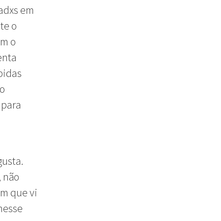
hadxs em
te o
ém o
enta
bidas
co
 para
gusta.
, não
em que vi
 nesse