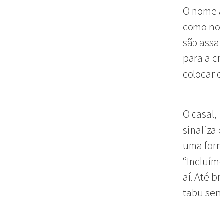
O nome a
como nos
são ass
para a c
colocar o
O casal,
sinaliza
uma form
“Incluí
aí. Até 
tabu sen