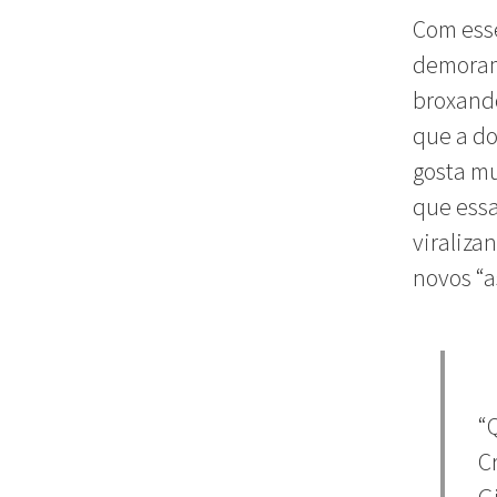
Com ess
demoram 
broxando
que a do
gosta mu
que ess
viraliza
novos “a
“
C